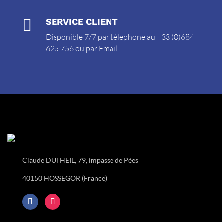

SERVICE CLIENT
Disponible 7/7 par télephone au +33 (0)684
625 756 ou par
Email
Claude DUTHEIL, 79, impasse de Pées
40150 HOSSEGOR (France)