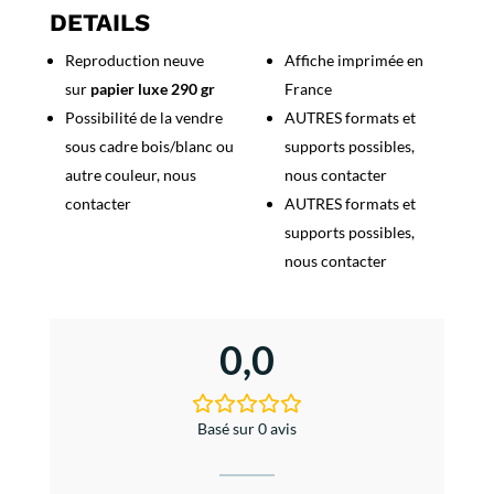
-
DETAILS
Alsace/Lorraine
Reproduction neuve
Affiche imprimée en
sur
papier luxe 290 gr
France
Possibilité de la vendre
AUTRES formats et
sous cadre bois/blanc ou
supports possibles,
autre couleur, nous
nous contacter
contacter
AUTRES formats et
supports possibles,
nous contacter
0,0
Basé sur 0 avis