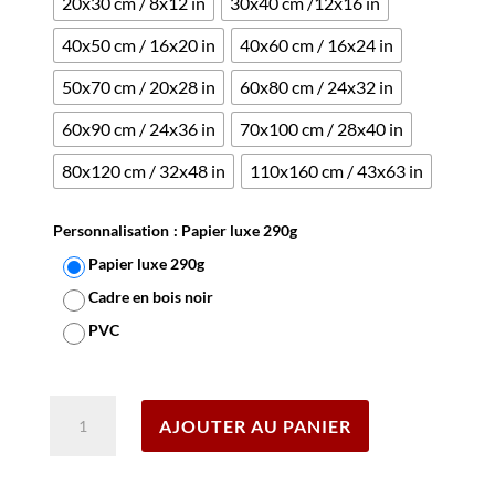
20x30 cm / 8x12 in
30x40 cm /12x16 in
40x50 cm / 16x20 in
40x60 cm / 16x24 in
50x70 cm / 20x28 in
60x80 cm / 24x32 in
60x90 cm / 24x36 in
70x100 cm / 28x40 in
80x120 cm / 32x48 in
110x160 cm / 43x63 in
Personnalisation
: Papier luxe 290g
Papier luxe 290g
Cadre en bois noir
PVC
Effacer
quantité
AJOUTER AU PANIER
de
Affiche
Rosheim