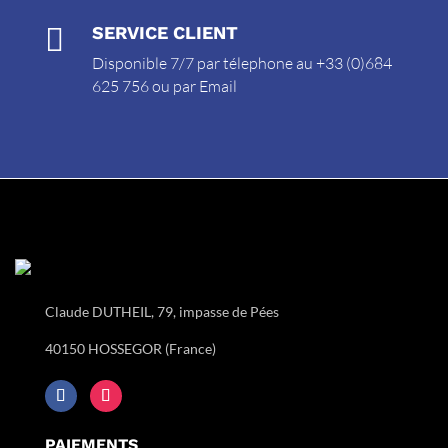

SERVICE CLIENT
Disponible 7/7 par télephone au +33 (0)684
625 756 ou par
Email
Claude DUTHEIL, 79, impasse de Pées
40150 HOSSEGOR (France)
PAIEMENTS