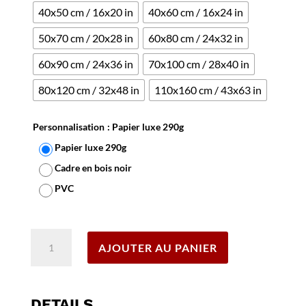
40x50 cm / 16x20 in
40x60 cm / 16x24 in
50x70 cm / 20x28 in
60x80 cm / 24x32 in
60x90 cm / 24x36 in
70x100 cm / 28x40 in
80x120 cm / 32x48 in
110x160 cm / 43x63 in
Personnalisation
: Papier luxe 290g
Papier luxe 290g
Cadre en bois noir
PVC
Effacer
quantité
AJOUTER AU PANIER
de
Affiche
Roland
Garros
DETAILS