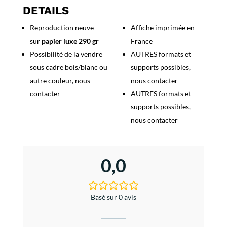
Booth
DETAILS
line
Reproduction neuve
Affiche imprimée en
Madere
sur
papier luxe 290 gr
France
Possibilité de la vendre
AUTRES formats et
sous cadre bois/blanc ou
supports possibles,
autre couleur, nous
nous contacter
contacter
AUTRES formats et
supports possibles,
nous contacter
0,0
Basé sur 0 avis