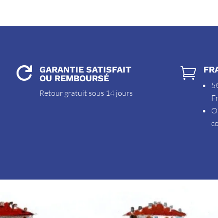
GARANTIE SATISFAIT
FR


OU REMBOURSÉ
5€
Retour gratuit sous 14 jours
F
O
c