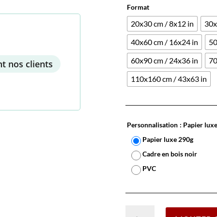
Format
20x30 cm / 8x12 in
30x
40x60 cm / 16x24 in
50
60x90 cm / 24x36 in
70
t nos clients
110x160 cm / 43x63 in
Personnalisation
: Papier lux
Papier luxe 290g
Cadre en bois noir
PVC
quantité