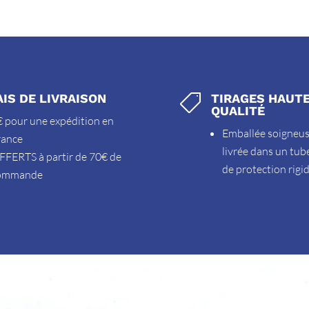
AIS DE LIVRAISON
TIRAGES HAUT

QUALITÉ
 pour une expédition en
Emballée soigneu
rance
livrée dans un tub
FFERTS à partir de 70€ de
de protection rigi
ommande