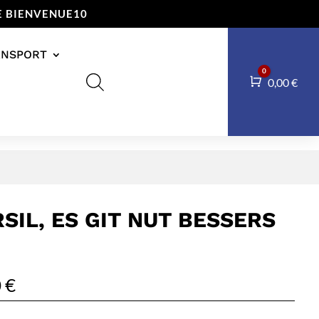
E BIENVENUE10
ANSPORT
0
Panier
0,00
€
SIL, ES GIT NUT BESSERS
0
€