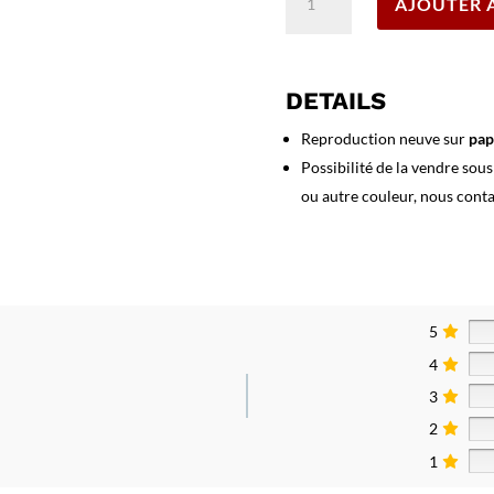
AJOUTER 
de
Affiche
Persil,
Es
DETAILS
git
nut
Reproduction neuve sur
pap
bessers
Possibilité de la vendre sou
als
ou autre couleur, nous cont
5
4
3
2
1