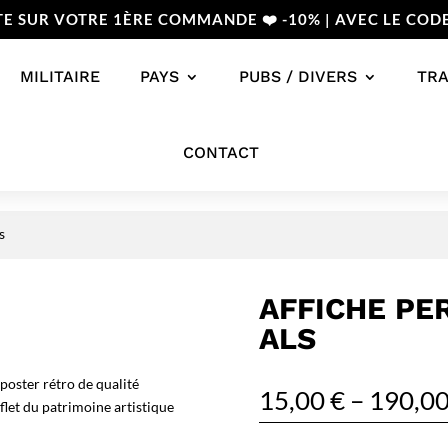
TE SUR VOTRE 1ÈRE COMMANDE ❤️ -10% | AVEC LE COD
MILITAIRE
PAYS
PUBS / DIVERS
TR
CONTACT
s
AFFICHE PER
ALS
 poster rétro de qualité
15,00
€
–
190,0
flet du patrimoine artistique