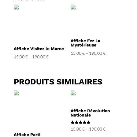
Affiche Fez La
Mystérieuse
Affiche Visitez le Maroc
15,00
€
–
190,00
€
15,00
€
–
190,00
€
PRODUITS SIMILAIRES
Affiche Révolution
Nationale
Note
15,00
€
–
190,00
€
5.00
Affiche Parti
sur 5