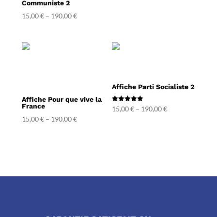
Communiste 2
15,00
€
–
190,00
€
Affiche Parti Socialiste 2
Affiche Pour que vive la
France
Note
15,00
€
–
190,00
€
5.00
15,00
€
–
190,00
€
sur 5