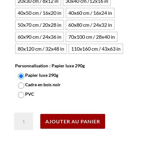
20x30 cm / 8x12 in
30x40 cm /12x16 in
40x50 cm / 16x20 in
40x60 cm / 16x24 in
50x70 cm / 20x28 in
60x80 cm / 24x32 in
60x90 cm / 24x36 in
70x100 cm / 28x40 in
80x120 cm / 32x48 in
110x160 cm / 43x63 in
Personnalisation
: Papier luxe 290g
Papier luxe 290g
Cadre en bois noir
PVC
Effacer
quantité
AJOUTER AU PANIER
de
Affiche
Loterie