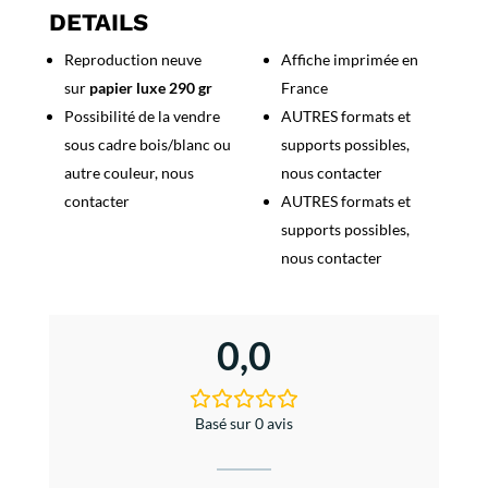
Nationale
DETAILS
Tiercé
Reproduction neuve
Affiche imprimée en
sur
papier luxe 290 gr
France
Possibilité de la vendre
AUTRES formats et
sous cadre bois/blanc ou
supports possibles,
autre couleur, nous
nous contacter
contacter
AUTRES formats et
supports possibles,
nous contacter
0,0
Basé sur 0 avis