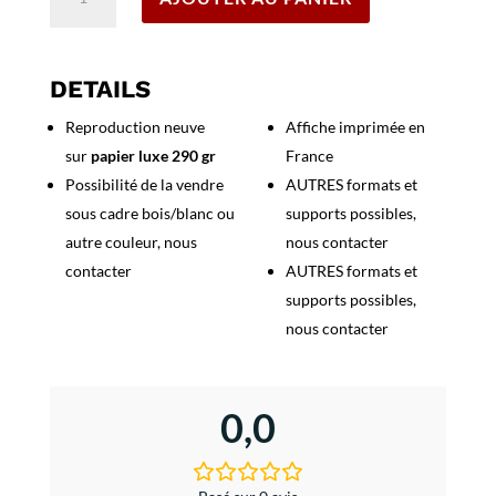
de
Affiche
Paris
Welcome
DETAILS
You
Reproduction neuve
Affiche imprimée en
-
sur
papier luxe 290 gr
France
International
Exposition
Possibilité de la vendre
AUTRES formats et
1937
sous cadre bois/blanc ou
supports possibles,
autre couleur, nous
nous contacter
contacter
AUTRES formats et
supports possibles,
nous contacter
0,0