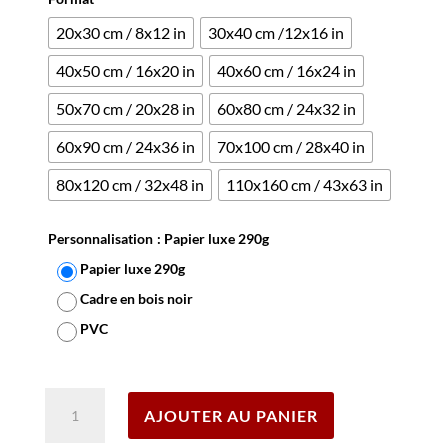
20x30 cm / 8x12 in
30x40 cm /12x16 in
40x50 cm / 16x20 in
40x60 cm / 16x24 in
50x70 cm / 20x28 in
60x80 cm / 24x32 in
60x90 cm / 24x36 in
70x100 cm / 28x40 in
80x120 cm / 32x48 in
110x160 cm / 43x63 in
Personnalisation
: Papier luxe 290g
Papier luxe 290g
Cadre en bois noir
PVC
Effacer
quantité
AJOUTER AU PANIER
de
Affiche