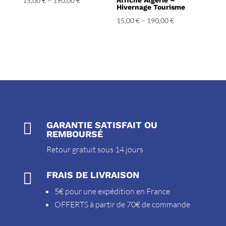
15,00
€
–
190,00
€
Affiche Algérie –
Hivernage Tourisme
15,00
€
–
190,00
€

GARANTIE SATISFAIT OU
REMBOURSÉ
Retour gratuit sous 14 jours

FRAIS DE LIVRAISON
5€ pour une expédition en France
OFFERTS à partir de 70€ de commande