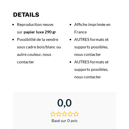
Nuit
saharienne
DETAILS
-
Reproduction neuve
Affiche imprimée en
Le
sur
papier luxe 290 gr
France
Sud
Algérien
Possibilité de la vendre
AUTRES formats et
sous cadre bois/blanc ou
supports possibles,
autre couleur, nous
nous contacter
contacter
AUTRES formats et
supports possibles,
nous contacter
0,0
Basé sur 0 avis