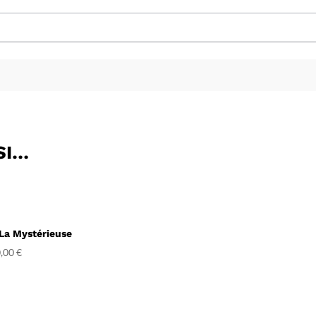
SI…
 La Mystérieuse
,00
€