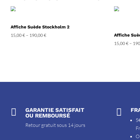
Affiche Suède Stockholm 2
15,00
€
–
190,00
€
Affiche Suè
15,00
€
–
190

GARANTIE SATISFAIT

FR
OU REMBOURSÉ
5€
Retour gratuit sous 14 jours
F
O