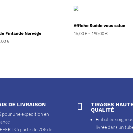
Affiche Suède vous salue
de Finlande Norvège
15,00
€
–
190,00
€
,00
€
AIS DE LIVRAISON

TIRAGES HAUT
QUALITÉ
 pour une expédition en
Emballée soigneu
rance
livrée dans un tub
FFERTS à partir de 70€ de