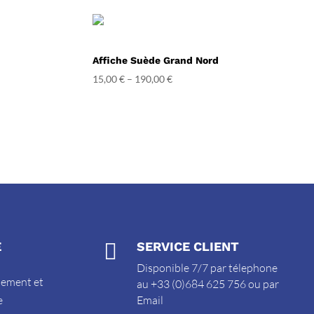
Affiche Suède Grand Nord
15,00
€
–
190,00
€
E

SERVICE CLIENT
Disponible 7/7 par télephone
sement et
au +33 (0)684 625 756 ou par
e
Email