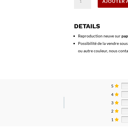
AJOUTER 
de
Affiche
Norvège
Norway
DETAILS
Norge
Royal
Reproduction neuve sur
pap
Mail
Possibilité de la vendre sou
Line
ou autre couleur, nous cont
5
4
3
2
1