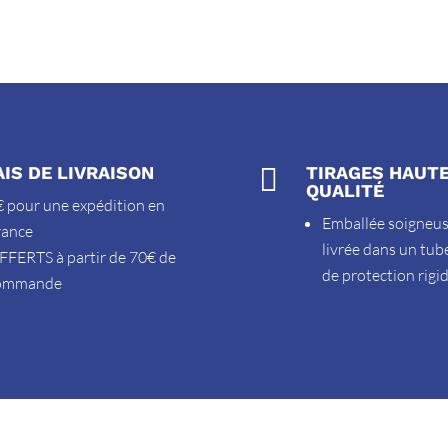
AIS DE LIVRAISON

TIRAGES HAUT
QUALITÉ
 pour une expédition en
Emballée soigneu
rance
livrée dans un tub
FFERTS à partir de 70€ de
de protection rigi
ommande