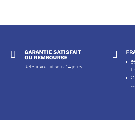

GARANTIE SATISFAIT

FR
OU REMBOURSÉ
5€
Retour gratuit sous 14 jours
F
O
c