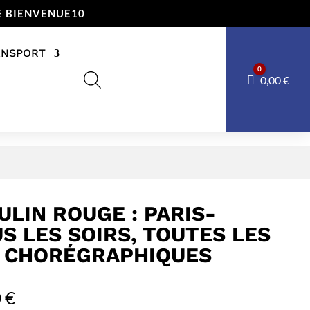
E BIENVENUE10
ANSPORT
0
Panier
0,00
€
ULIN ROUGE : PARIS-
S LES SOIRS, TOUTES LES
S CHORÉGRAPHIQUES
0
€