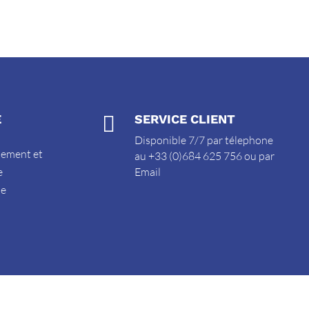
E

SERVICE CLIENT
Disponible 7/7 par télephone
sement et
au +33 (0)684 625 756 ou par
e
Email
de