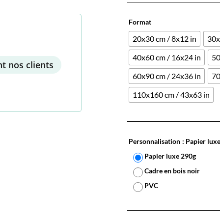
Format
20x30 cm / 8x12 in
30x
40x60 cm / 16x24 in
50
t nos clients
60x90 cm / 24x36 in
70
110x160 cm / 43x63 in
Personnalisation
: Papier lux
Papier luxe 290g
Cadre en bois noir
PVC