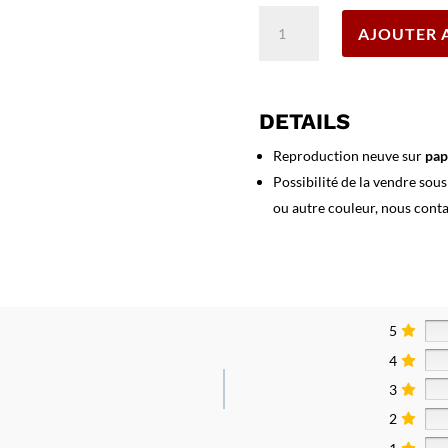
quantité
AJOUTER 
de
Affiche
Moulin
rouge
DETAILS
:
Paris-
Reproduction neuve sur
pap
Cancan
Possibilité de la vendre sou
tous
ou autre couleur, nous cont
les
Soirs,
Toutes
les
Célébrités
5
Chorégraphiques
4
3
2