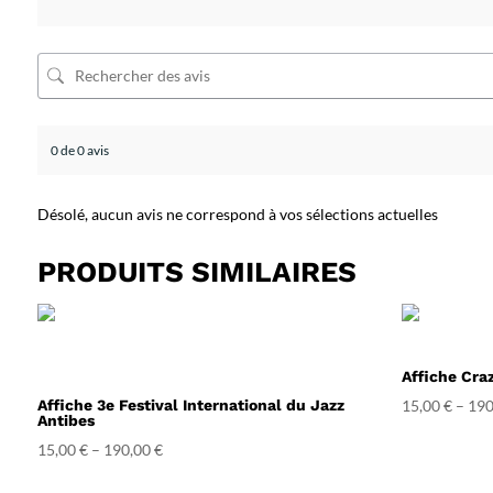
0 de 0 avis
Désolé, aucun avis ne correspond à vos sélections actuelles
PRODUITS SIMILAIRES
Affiche Cra
Affiche 3e Festival International du Jazz
15,00
€
–
190
Antibes
15,00
€
–
190,00
€