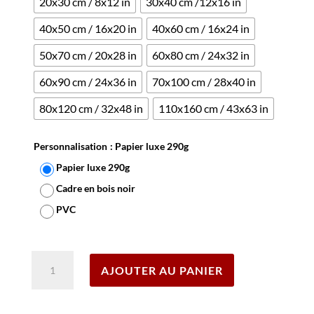
20x30 cm / 8x12 in
30x40 cm /12x16 in
40x50 cm / 16x20 in
40x60 cm / 16x24 in
50x70 cm / 20x28 in
60x80 cm / 24x32 in
60x90 cm / 24x36 in
70x100 cm / 28x40 in
80x120 cm / 32x48 in
110x160 cm / 43x63 in
Personnalisation
: Papier luxe 290g
Papier luxe 290g
Cadre en bois noir
PVC
Effacer
quantité
AJOUTER AU PANIER
de
Affiche
Mont