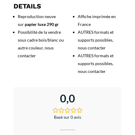
Saint
DETAILS
Michel
Reproduction neuve
Affiche imprimée en
sur
papier luxe 290 gr
France
Possibilité de la vendre
AUTRES formats et
sous cadre bois/blanc ou
supports possibles,
autre couleur, nous
nous contacter
contacter
AUTRES formats et
supports possibles,
nous contacter
0,0
Basé sur 0 avis