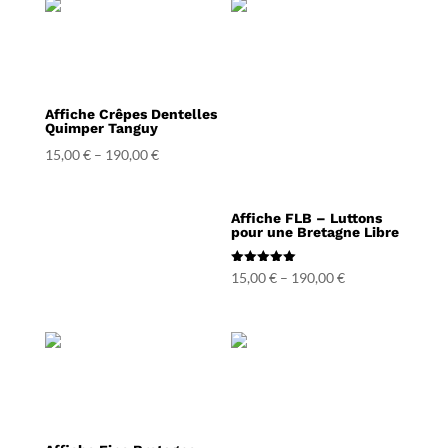
Affiche Crêpes Dentelles
Quimper Tanguy
15,00
€
–
190,00
€
Affiche FLB – Luttons
pour une Bretagne Libre
Note
15,00
€
–
190,00
€
5.00
sur 5