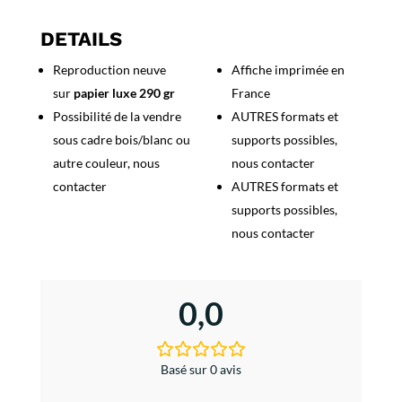
Marius
-
DETAILS
Marcel
Reproduction neuve
Affiche imprimée en
Pagnol
sur
papier luxe 290 gr
France
Possibilité de la vendre
AUTRES formats et
sous cadre bois/blanc ou
supports possibles,
autre couleur, nous
nous contacter
contacter
AUTRES formats et
supports possibles,
nous contacter
0,0
Basé sur 0 avis