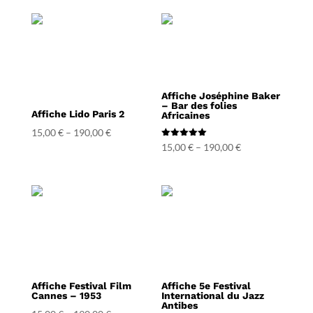
Affiche Joséphine Baker
– Bar des folies
Affiche Lido Paris 2
Africaines
15,00
€
–
190,00
€
Note
15,00
€
–
190,00
€
5.00
sur 5
Affiche Festival Film
Affiche 5e Festival
Cannes – 1953
International du Jazz
Antibes