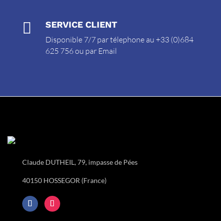

SERVICE CLIENT
Disponible 7/7 par télephone au +33 (0)684
625 756 ou par
Email
Claude DUTHEIL, 79, impasse de Pées
40150 HOSSEGOR (France)