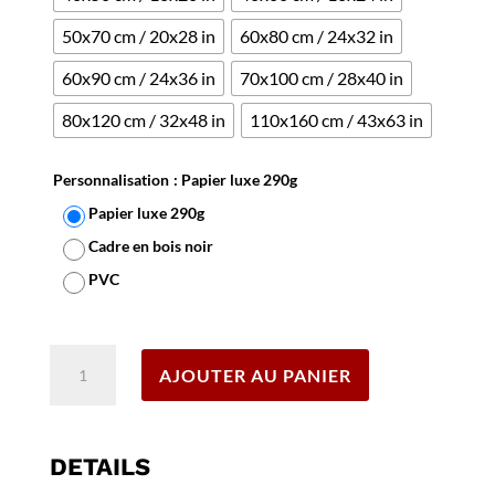
50x70 cm / 20x28 in
60x80 cm / 24x32 in
60x90 cm / 24x36 in
70x100 cm / 28x40 in
80x120 cm / 32x48 in
110x160 cm / 43x63 in
Personnalisation
: Papier luxe 290g
Papier luxe 290g
Cadre en bois noir
PVC
Effacer
quantité
AJOUTER AU PANIER
de
Affiche
Lugano
-
DETAILS
Suisse