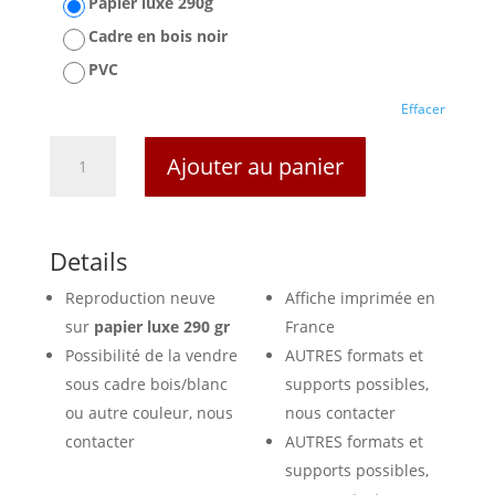
Papier luxe 290g
Cadre en bois noir
PVC
Effacer
quantité
Ajouter au panier
de
Affiche
Lugano
Suisse
Details
Reproduction neuve
Affiche imprimée en
sur
papier luxe 290 gr
France
Possibilité de la vendre
AUTRES formats et
sous cadre bois/blanc
supports possibles,
ou autre couleur, nous
nous contacter
contacter
AUTRES formats et
supports possibles,