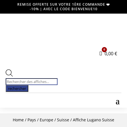
REMISE OFFERTE SUR VOTRE 1ÈRE COMMANDE ❤️
-10% | AVEC LE CODE BIENVENUE10
0
Panier
0,00
€
Recherche
de
rechercher
produits
Home
/
Pays
/
Europe
/
Suisse
/ Affiche Lugano Suisse