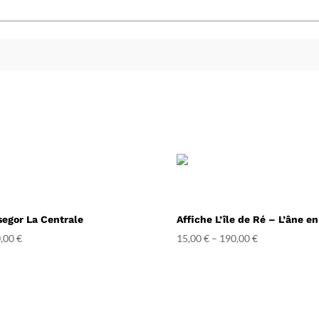
segor La Centrale
Affiche L’île de Ré – L’âne e
,00
€
15,00
€
–
190,00
€