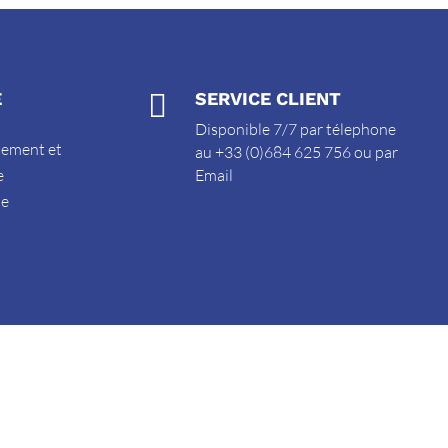
E

SERVICE CLIENT
Disponible 7/7 par télephone
sement et
au +33 (0)684 625 756 ou par
e
Email
de