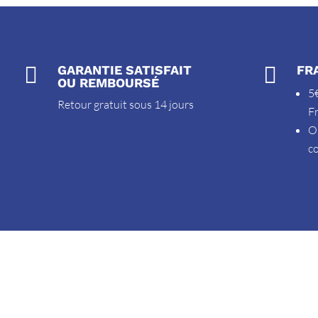

GARANTIE SATISFAIT

FR
OU REMBOURSÉ
5€
Retour gratuit sous 14 jours
F
O
c