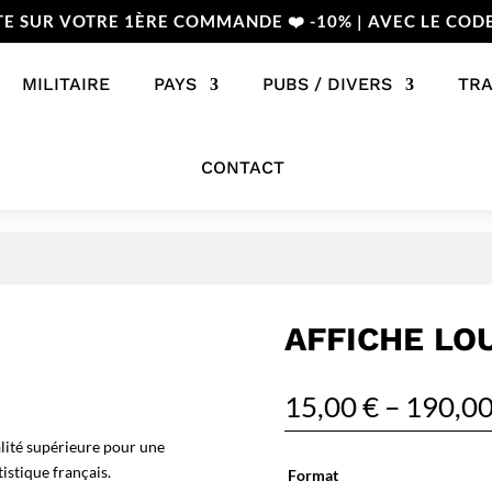
TE SUR VOTRE 1ÈRE COMMANDE ❤️ -10% | AVEC LE COD
MILITAIRE
PAYS
PUBS / DIVERS
TR
CONTACT
AFFICHE LO
15,00
€
–
190,0
lité supérieure pour une
istique français.
Format