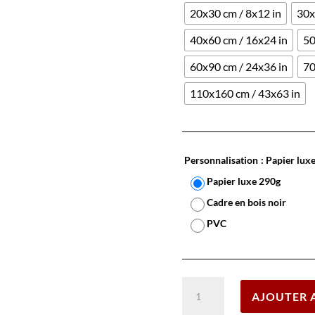
20x30 cm / 8x12 in
30x
40x60 cm / 16x24 in
50
60x90 cm / 24x36 in
70
110x160 cm / 43x63 in
Personnalisation
: Papier lux
Papier luxe 290g
Cadre en bois noir
PVC
quantité
AJOUTER 
de