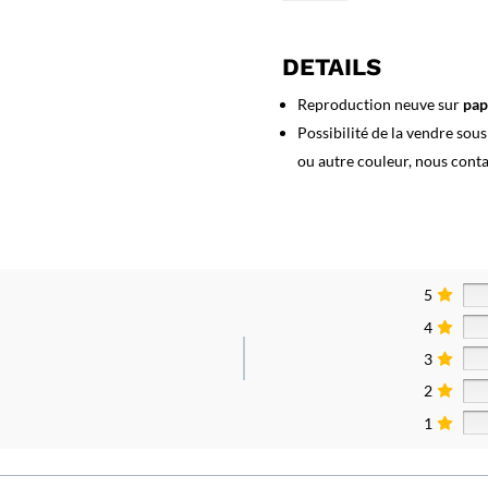
Affiche
Lourdes
DETAILS
Reproduction neuve sur
pap
Possibilité de la vendre sou
ou autre couleur, nous cont
5
4
3
2
1