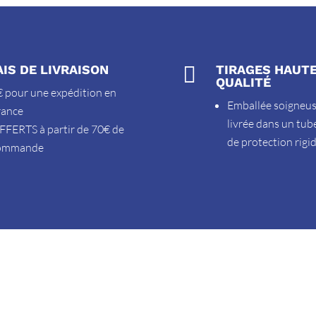
AIS DE LIVRAISON

TIRAGES HAUT
QUALITÉ
 pour une expédition en
Emballée soigneu
rance
livrée dans un tub
FFERTS à partir de 70€ de
de protection rigi
ommande