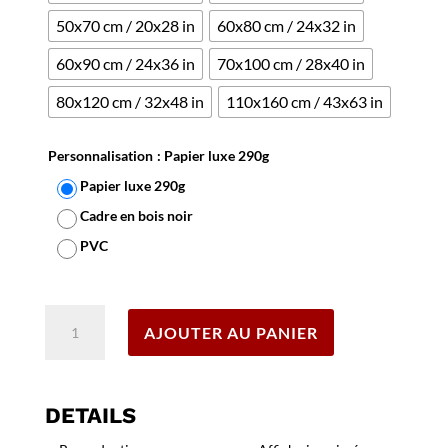
50x70 cm / 20x28 in
60x80 cm / 24x32 in
60x90 cm / 24x36 in
70x100 cm / 28x40 in
80x120 cm / 32x48 in
110x160 cm / 43x63 in
Personnalisation
: Papier luxe 290g
Papier luxe 290g
Cadre en bois noir
PVC
Effacer
quantité
AJOUTER AU PANIER
de
Affiche
Liban
Beirut
DETAILS