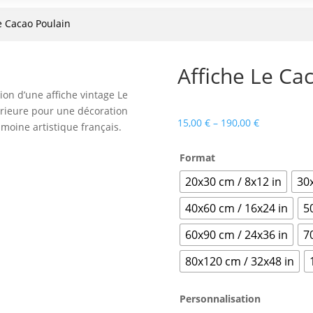
e Cacao Poulain
Affiche Le Ca
on d’une affiche vintage Le
érieure pour une décoration
15,00
€
–
190,00
€
imoine artistique français.
Format
20x30 cm / 8x12 in
30
40x60 cm / 16x24 in
5
60x90 cm / 24x36 in
7
80x120 cm / 32x48 in
Personnalisation