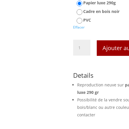
Papier luxe 290g
Cadre en bois noir
PVC
Effacer
quantité
Ajouter a
de
Affiche
Le
Cacao
Details
Poulain
Reproduction neuve sur
p
luxe 290 gr
Possibilité de la vendre so
bois/blanc ou autre couleu
contacter