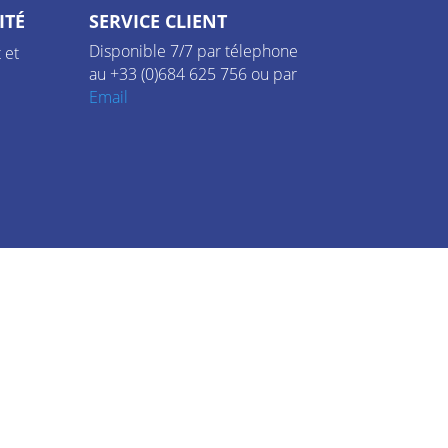
ITÉ
SERVICE CLIENT
Disponible 7/7 par télephone
 et
au +33 (0)684 625 756 ou par
Email