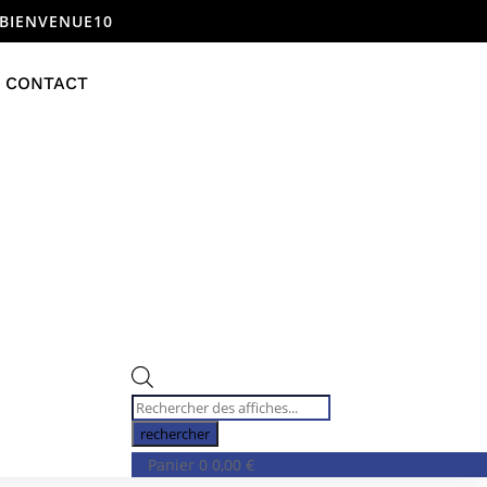
 BIENVENUE10
CONTACT
Recherche
de
rechercher
produits
Panier
0
0,00
€