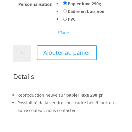
Papier luxe 290g
Personnalisation
Cadre en bois noir
PVC
Effacer
quantité
Ajouter au panier
de
Affiche
La
Details
Ciotat
Reproduction neuve sur
papier luxe 290 gr
Possibilité de la vendre sous cadre bois/blanc ou
autre couleur, nous contacter