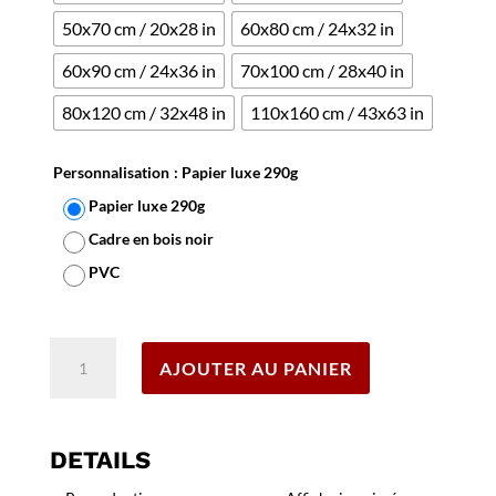
50x70 cm / 20x28 in
60x80 cm / 24x32 in
60x90 cm / 24x36 in
70x100 cm / 28x40 in
80x120 cm / 32x48 in
110x160 cm / 43x63 in
Personnalisation
: Papier luxe 290g
Papier luxe 290g
Cadre en bois noir
PVC
Effacer
quantité
AJOUTER AU PANIER
de
Affiche
La
Bretagne
DETAILS