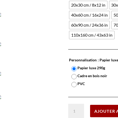
20x30 cm / 8x12 in
30x
40x60 cm / 16x24 in
50
60x90 cm / 24x36 in
70
110x160 cm / 43x63 in
Personnalisation
: Papier lux
Papier luxe 290g
Cadre en bois noir
PVC
quantité
AJOUTER 
de