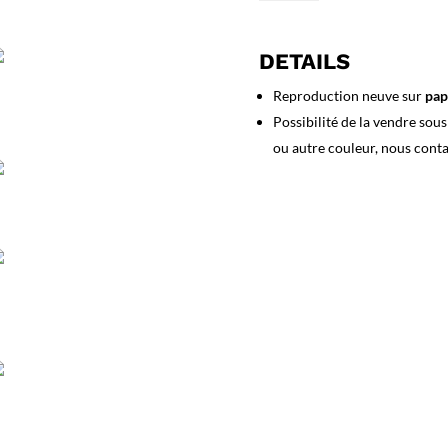
Affiche
Italie
Cervinia
DETAILS
Reproduction neuve sur
pap
Possibilité de la vendre sou
ou autre couleur, nous cont