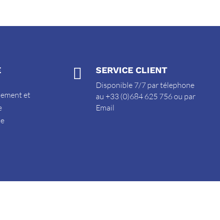
E

SERVICE CLIENT
Disponible 7/7 par télephone
sement et
au +33 (0)684 625 756 ou par
e
Email
de