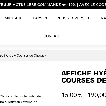
TE SUR VOTRE 1ÈRE COMMANDE ❤️ -10% | AVEC LE COD
MILITAIRE
PAYS
PUBS / DIVERS
TR
CONTACT
 Golf Club – Courses de Chevaux
AFFICHE HY
COURSES DE
15,00
€
–
190,0
Chevaux. Un poster rétro de
nale, reflet du patrimoine