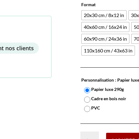
Format
20x30 cm / 8x12 in
30x
40x60 cm / 16x24 in
50
60x90 cm / 24x36 in
70
t nos clients
110x160 cm / 43x63 in
Personnalisation
: Papier lux
Papier luxe 290g
Cadre en bois noir
PVC
quantité