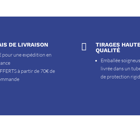
AIS DE LIVRAISON

TIRAGES HAUT
QUALITÉ
 pour une expédition en
Emballée soigneu
rance
livrée dans un tub
FFERTS à partir de 70€ de
de protection rigi
ommande