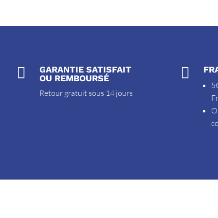

GARANTIE SATISFAIT

FR
OU REMBOURSÉ
5€
Retour gratuit sous 14 jours
F
O
c