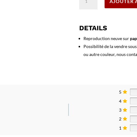
AJOUTER 
de
Affiche
Hyères
Golf
DETAILS
Club
-
Reproduction neuve sur
pap
Courses
Possibilité de la vendre sou
de
ou autre couleur, nous cont
Chevaux
5
4
3
2
1