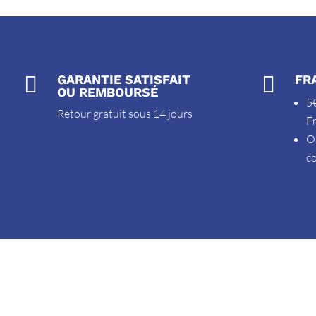

GARANTIE SATISFAIT

FR
OU REMBOURSÉ
5€
Retour gratuit sous 14 jours
F
O
c