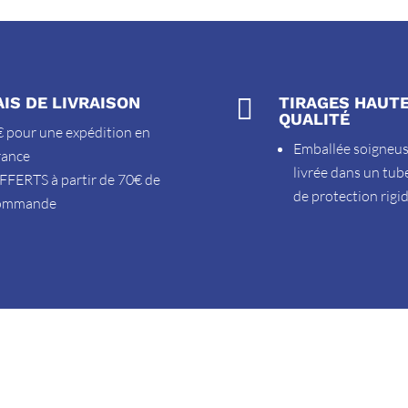
AIS DE LIVRAISON

TIRAGES HAUT
QUALITÉ
 pour une expédition en
Emballée soigneu
rance
livrée dans un tub
FFERTS à partir de 70€ de
de protection rigi
ommande