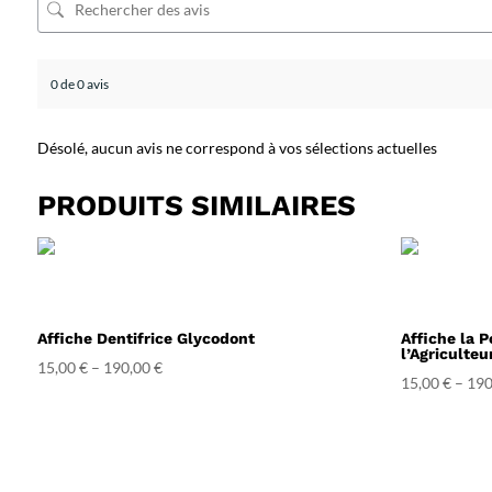
0 de 0 avis
Désolé, aucun avis ne correspond à vos sélections actuelles
PRODUITS SIMILAIRES
Affiche Dentifrice Glycodont
Affiche la P
l’Agriculteu
15,00
€
–
190,00
€
15,00
€
–
190