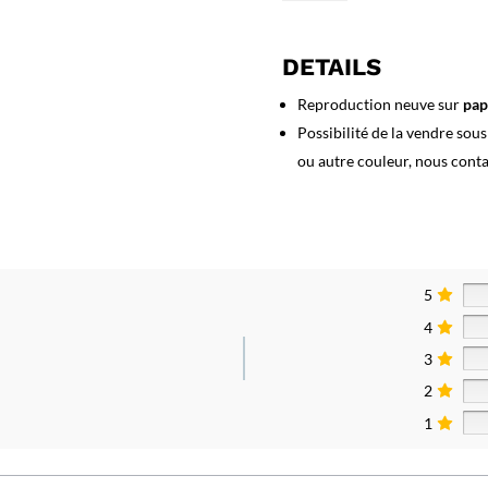
Affiche
Gitanes
Caporal
DETAILS
Reproduction neuve sur
pap
Possibilité de la vendre sou
ou autre couleur, nous cont
5
4
3
2
1