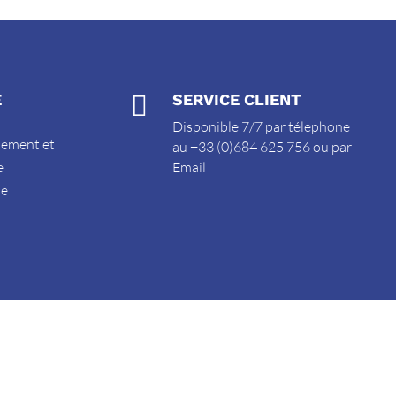
E

SERVICE CLIENT
Disponible 7/7 par télephone
sement et
au +33 (0)684 625 756 ou par
e
Email
de