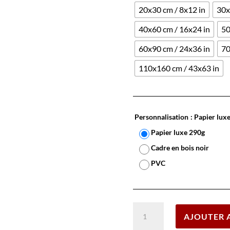
20x30 cm / 8x12 in
30x
40x60 cm / 16x24 in
50
60x90 cm / 24x36 in
70
110x160 cm / 43x63 in
Personnalisation
: Papier lux
Papier luxe 290g
Cadre en bois noir
PVC
quantité
AJOUTER 
de