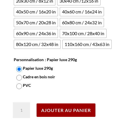
20x30 cm / 8x12 in
30x40 cm /12x16 in
40x50 cm / 16x20 in
40x60 cm / 16x24 in
50x70 cm / 20x28 in
60x80 cm / 24x32 in
60x90 cm / 24x36 in
70x100 cm / 28x40 in
80x120 cm / 32x48 in
110x160 cm / 43x63 in
Personnalisation
: Papier luxe 290g
Papier luxe 290g
Cadre en bois noir
PVC
Effacer
quantité
AJOUTER AU PANIER
de
Affiche
Gauloises