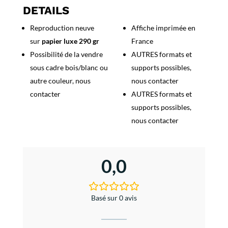
Blanches
DETAILS
Reproduction neuve
Affiche imprimée en
sur
papier luxe 290 gr
France
Possibilité de la vendre
AUTRES formats et
sous cadre bois/blanc ou
supports possibles,
autre couleur, nous
nous contacter
contacter
AUTRES formats et
supports possibles,
nous contacter
0,0
Basé sur 0 avis