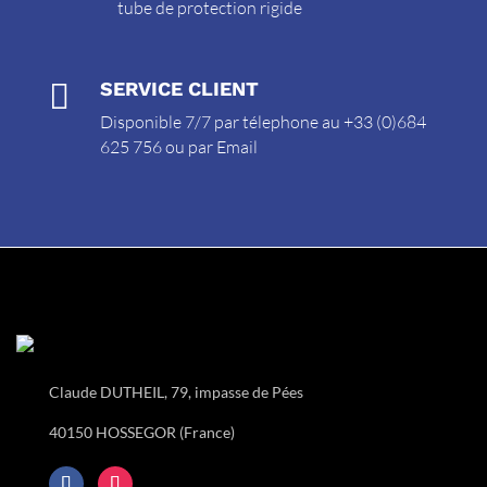
tube de protection rigide

SERVICE CLIENT
Disponible 7/7 par télephone au +33 (0)684
625 756 ou par
Email
Claude DUTHEIL, 79, impasse de Pées
40150 HOSSEGOR (France)