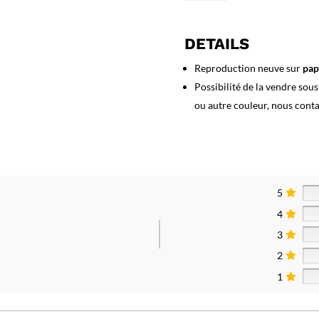
Affiche
Football
Uruguay
DETAILS
Reproduction neuve sur
pap
Possibilité de la vendre sou
ou autre couleur, nous cont
5
4
3
2
1