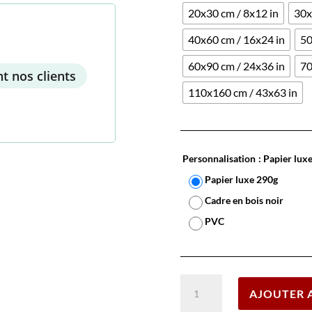
20x30 cm / 8x12 in
30x
40x60 cm / 16x24 in
50
60x90 cm / 24x36 in
70
t nos clients
110x160 cm / 43x63 in
Personnalisation
: Papier lux
Papier luxe 290g
Cadre en bois noir
PVC
quantité
AJOUTER 
de