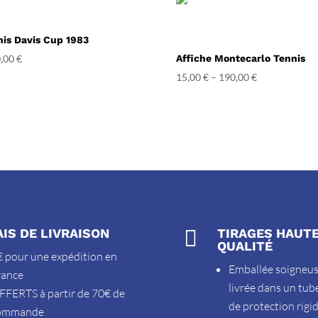
nis Davis Cup 1983
,00
€
Affiche Montecarlo Tennis
15,00
€
–
190,00
€
AIS DE LIVRAISON

TIRAGES HAUT
QUALITÉ
 pour une expédition en
Emballée soigneu
rance
livrée dans un tub
FFERTS à partir de 70€ de
de protection rigi
ommande