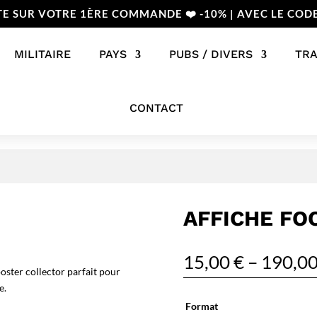
TE SUR VOTRE 1ÈRE COMMANDE ❤️ -10% | AVEC LE COD
MILITAIRE
PAYS
PUBS / DIVERS
TR
CONTACT
AFFICHE FO
15,00
€
–
190,0
oster collector parfait pour
e.
Format