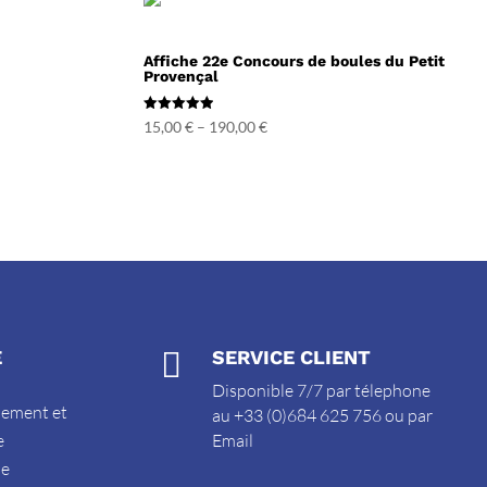
Affiche 22e Concours de boules du Petit
Provençal
Note
15,00
€
–
190,00
€
5.00
sur 5
E

SERVICE CLIENT
Disponible 7/7 par télephone
sement et
au +33 (0)684 625 756 ou par
e
Email
de