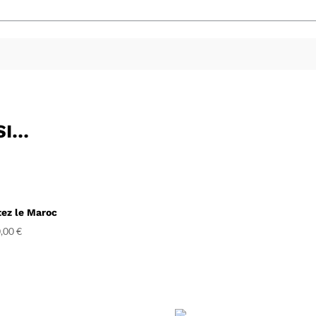
SI…
tez le Maroc
,00
€