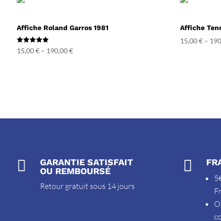
Affiche Roland Garros 1981
Affiche Ten
15,00
€
–
190
Note
15,00
€
–
190,00
€
5.00
sur 5

GARANTIE SATISFAIT

FR
OU REMBOURSÉ
5€
Retour gratuit sous 14 jours
F
O
c