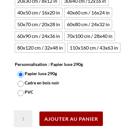
20x30 cm / 8x12 in
30x40 cm /12x16 in
40x50 cm / 16x20 in
40x60 cm / 16x24 in
50x70 cm / 20x28 in
60x80 cm / 24x32 in
60x90 cm / 24x36 in
70x100 cm / 28x40 in
80x120 cm / 32x48 in
110x160 cm / 43x63 in
Personnalisation
: Papier luxe 290g
Papier luxe 290g
Cadre en bois noir
PVC
Effacer
quantité
AJOUTER AU PANIER
de
Affiche
Finlande