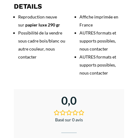
Hohtavat
DETAILS
Reproduction neuve
Affiche imprimée en
sur
papier luxe 290 gr
France
Possibilité de la vendre
AUTRES formats et
sous cadre bois/blanc ou
supports possibles,
autre couleur, nous
nous contacter
contacter
AUTRES formats et
supports possibles,
nous contacter
0,0
Basé sur 0 avis