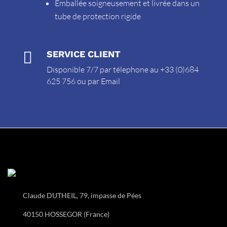
Emballée soigneusement et livrée dans un
tube de protection rigide

SERVICE CLIENT
Disponible 7/7 par télephone au +33 (0)684
625 756 ou par
Email
Claude DUTHEIL, 79, impasse de Pées
40150 HOSSEGOR (France)