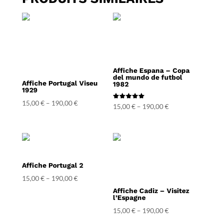
Affiche Espana – Copa
del mundo de futbol
Affiche Portugal Viseu
1982
1929
15,00
€
–
190,00
€
Note
15,00
€
–
190,00
€
5.00
sur 5
Affiche Portugal 2
15,00
€
–
190,00
€
Affiche Cadiz – Visitez
l’Espagne
15,00
€
–
190,00
€