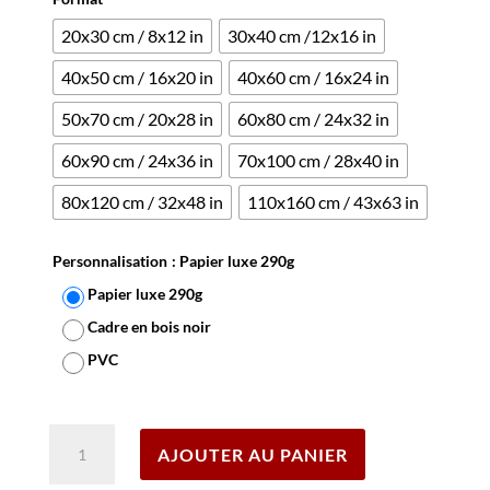
20x30 cm / 8x12 in
30x40 cm /12x16 in
40x50 cm / 16x20 in
40x60 cm / 16x24 in
50x70 cm / 20x28 in
60x80 cm / 24x32 in
60x90 cm / 24x36 in
70x100 cm / 28x40 in
80x120 cm / 32x48 in
110x160 cm / 43x63 in
Personnalisation
: Papier luxe 290g
Papier luxe 290g
Cadre en bois noir
PVC
Effacer
quantité
AJOUTER AU PANIER
de
Affiche