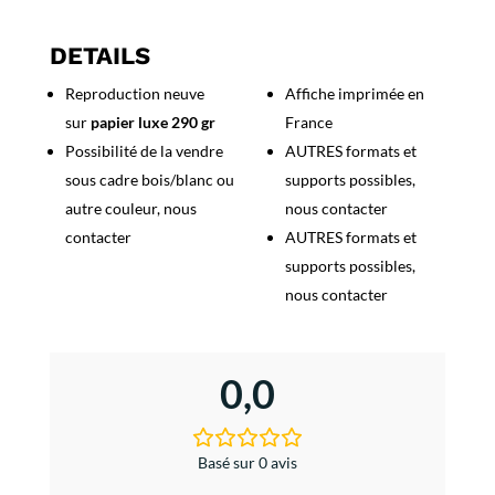
Fiesta
de
DETAILS
Pamplona
Reproduction neuve
Affiche imprimée en
-
sur
papier luxe 290 gr
France
San
Fermin
Possibilité de la vendre
AUTRES formats et
2012
sous cadre bois/blanc ou
supports possibles,
autre couleur, nous
nous contacter
contacter
AUTRES formats et
supports possibles,
nous contacter
0,0
Basé sur 0 avis