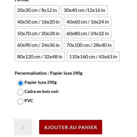
20x30 cm / 8x12 in
30x40 cm /12x16 in
40x50 cm / 16x20 in
40x60 cm / 16x24 in
50x70 cm / 20x28 in
60x80 cm / 24x32 in
60x90 cm / 24x36 in
70x100 cm / 28x40 in
80x120 cm / 32x48 in
110x160 cm / 43x63 in
Personnalisation
: Papier luxe 290g
Papier luxe 290g
Cadre en bois noir
PVC
Effacer
quantité
AJOUTER AU PANIER
de
Affiche