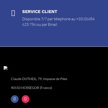

SERVICE CLIENT
Disponible 7/7 par télephone au +33 (0)684
625 756 ou par
Email
Claude DUTHEIL, 79, impasse de Pées
40150 HOSSEGOR (France)