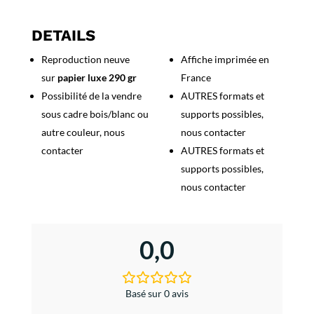
Fiesta
de
DETAILS
Pamplona
Reproduction neuve
Affiche imprimée en
-
sur
papier luxe 290 gr
France
San
Fermin
Possibilité de la vendre
AUTRES formats et
1991
sous cadre bois/blanc ou
supports possibles,
autre couleur, nous
nous contacter
contacter
AUTRES formats et
supports possibles,
nous contacter
0,0
Basé sur 0 avis