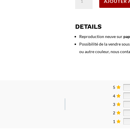
AJOUTER 
de
Affiche
Festival
International
DETAILS
Film
Cannes
Reproduction neuve sur
pap
1956
Possibilité de la vendre sou
ou autre couleur, nous cont
5
4
3
2
1