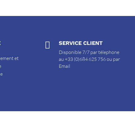
E

SERVICE CLIENT
Disponible 7/7 par télephone
sement et
au +33 (0)684 625 756 ou par
e
Email
de