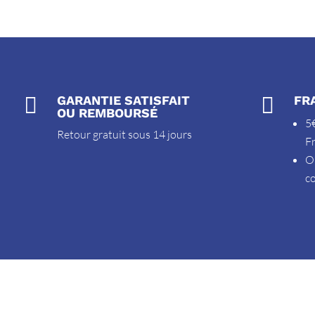

GARANTIE SATISFAIT

FR
OU REMBOURSÉ
5€
Retour gratuit sous 14 jours
F
O
c