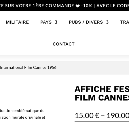
TE SUR VOTRE 1ÈRE COMMANDE ❤️ -10% | AVEC LE COD
MILITAIRE
PAYS
PUBS / DIVERS
TR
CONTACT
l International Film Cannes 1956
AFFICHE FE
FILM CANNE
roduction emblématique du
15,00
€
–
190,0
ration murale originale et