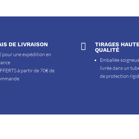
AIS DE LIVRAISON

TIRAGES HAUT
QUALITÉ
 pour une expédition en
Emballée soigneu
rance
livrée dans un tub
FFERTS à partir de 70€ de
de protection rigi
ommande