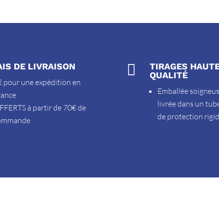
AIS DE LIVRAISON

TIRAGES HAUT
QUALITÉ
 pour une expédition en
Emballée soigneu
rance
livrée dans un tub
FFERTS à partir de 70€ de
de protection rigi
ommande