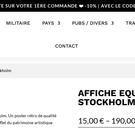
TE SUR VOTRE 1ÈRE COMMANDE ❤️ -10% | AVEC LE COD
MILITAIRE
PAYS
PUBS / DIVERS
TR
CONTACT
ckholm
AFFICHE EQ
STOCKHOL
lm. Un poster rétro de qualité
15,00
€
–
190,0
flet du patrimoine artistique