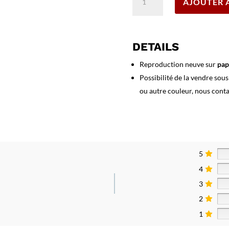
AJOUTER 
de
Affiche
Equestrian
Games
DETAILS
1956
Stockholm
Reproduction neuve sur
pap
Possibilité de la vendre sou
ou autre couleur, nous cont
5
4
3
2
1