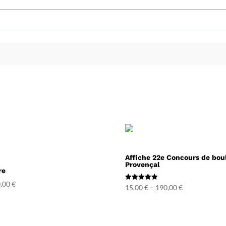
Affiche 22e Concours de boul
Provençal
re
,00
€
Note
15,00
€
–
190,00
€
5.00
sur 5