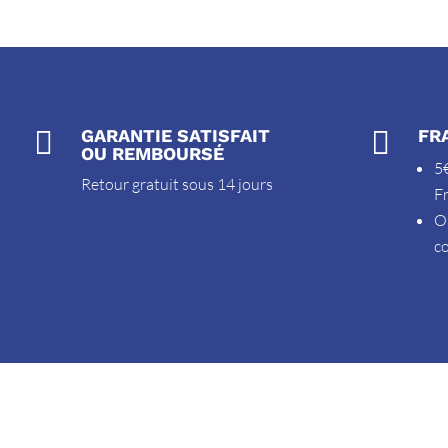

GARANTIE SATISFAIT

FR
OU REMBOURSÉ
5€
Retour gratuit sous 14 jours
F
O
c