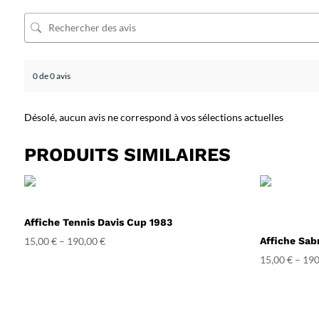
0 de 0 avis
Désolé, aucun avis ne correspond à vos sélections actuelles
PRODUITS SIMILAIRES
Affiche Tennis Davis Cup 1983
15,00
€
–
190,00
€
Affiche Sab
15,00
€
–
190