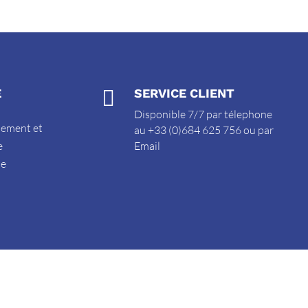
E

SERVICE CLIENT
Disponible 7/7 par télephone
sement et
au +33 (0)684 625 756 ou par
e
Email
de