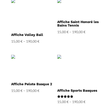
Affiche Saint Honoré les
Bains Tennis
15,00
€
–
190,00
€
Affiche Volley Ball
15,00
€
–
190,00
€
Affiche Pelote Basque 2
15,00
€
–
190,00
€
Affiche Sports Basques
Note
15,00
€
–
190,00
€
5.00
sur 5