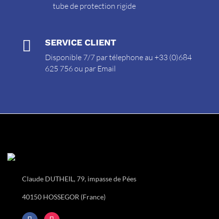
tube de protection rigide

SERVICE CLIENT
Disponible 7/7 par télephone au +33 (0)684
625 756 ou par
Email
Claude DUTHEIL, 79, impasse de Pées
40150 HOSSEGOR (France)