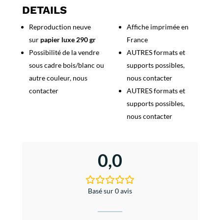
-
DETAILS
Polo
Reproduction neuve
Affiche imprimée en
Season
sur
papier luxe 290 gr
France
Possibilité de la vendre
AUTRES formats et
sous cadre bois/blanc ou
supports possibles,
autre couleur, nous
nous contacter
contacter
AUTRES formats et
supports possibles,
nous contacter
0,0
Basé sur 0 avis