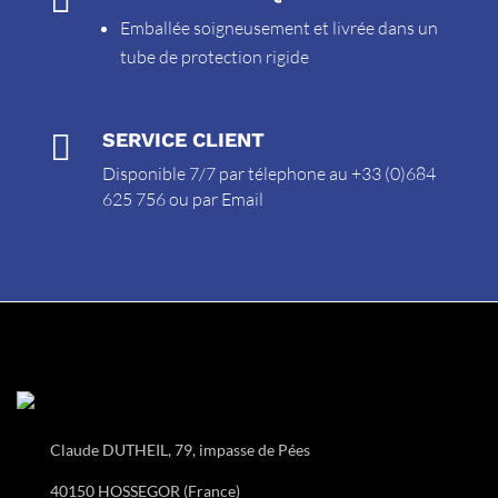
Emballée soigneusement et livrée dans un
tube de protection rigide

SERVICE CLIENT
Disponible 7/7 par télephone au +33 (0)684
625 756 ou par
Email
Claude DUTHEIL, 79, impasse de Pées
40150 HOSSEGOR (France)