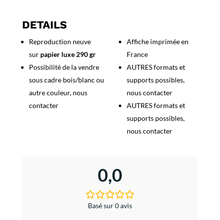
Dauphiné,
Route
DETAILS
de
Reproduction neuve
Affiche imprimée en
la
sur
papier luxe 290 gr
France
grande
Chartreuse
Possibilité de la vendre
AUTRES formats et
sous cadre bois/blanc ou
supports possibles,
autre couleur, nous
nous contacter
contacter
AUTRES formats et
supports possibles,
nous contacter
0,0
Basé sur 0 avis