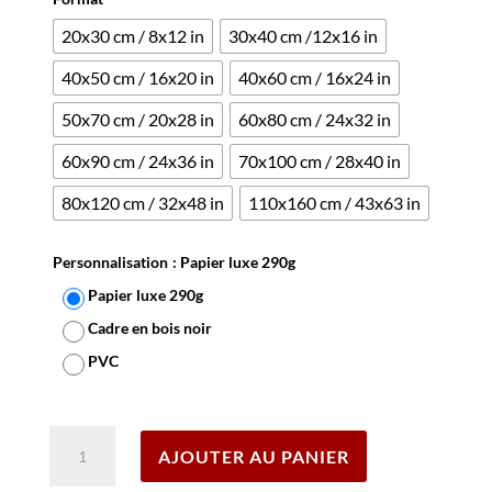
20x30 cm / 8x12 in
30x40 cm /12x16 in
40x50 cm / 16x20 in
40x60 cm / 16x24 in
50x70 cm / 20x28 in
60x80 cm / 24x32 in
60x90 cm / 24x36 in
70x100 cm / 28x40 in
80x120 cm / 32x48 in
110x160 cm / 43x63 in
Personnalisation
: Papier luxe 290g
Papier luxe 290g
Cadre en bois noir
PVC
Effacer
quantité
AJOUTER AU PANIER
de
Affiche