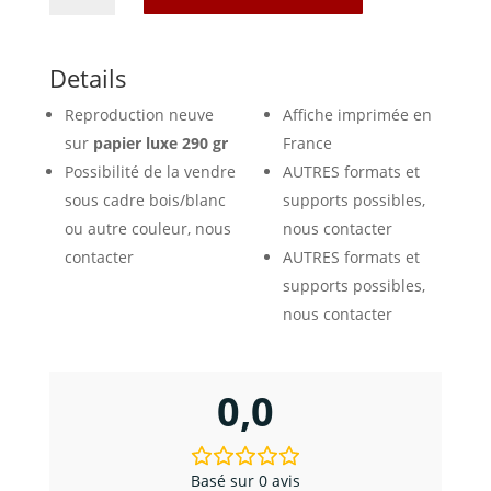
Affiche
Coutances,
la
Details
Tolède
Reproduction neuve
Affiche imprimée en
du
Cotentin
sur
papier luxe 290 gr
France
Possibilité de la vendre
AUTRES formats et
sous cadre bois/blanc
supports possibles,
ou autre couleur, nous
nous contacter
contacter
AUTRES formats et
supports possibles,
nous contacter
0,0
Basé sur 0 avis