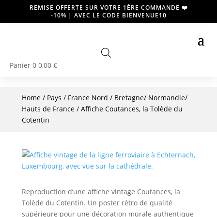
REMISE OFFERTE SUR VOTRE 1ÈRE COMMANDE ❤️
-10% | AVEC LE CODE BIENVENUE10
Panier
0
0,00
€
Home
/
Pays
/
France Nord
/
Bretagne/ Normandie/
Hauts de France
/ Affiche Coutances, la Tolède du
Cotentin
Reproduction d’une affiche vintage Coutances, la
Tolède du Cotentin. Un poster rétro de qualité
supérieure pour une décoration murale authentique