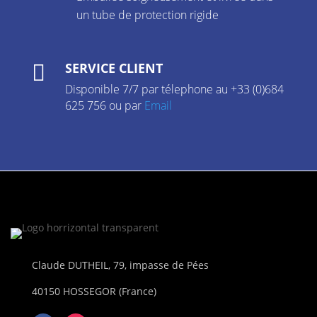
un tube de protection rigide
SERVICE CLIENT

Disponible 7/7 par télephone au +33 (0)684
625 756 ou par
Email
Claude DUTHEIL, 79, impasse de Pées
40150 HOSSEGOR (France)