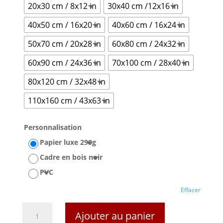
20x30 cm / 8x12 in
30x40 cm /12x16 in
40x50 cm / 16x20 in
40x60 cm / 16x24 in
50x70 cm / 20x28 in
60x80 cm / 24x32 in
60x90 cm / 24x36 in
70x100 cm / 28x40 in
80x120 cm / 32x48 in
110x160 cm / 43x63 in
Personnalisation
Papier luxe 290g
Cadre en bois noir
PVC
Effacer
quantité
Ajouter au panier
de