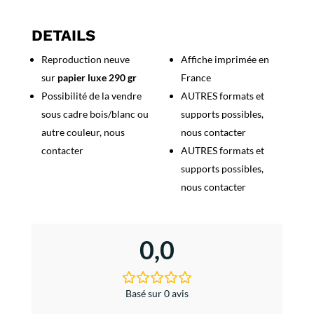
Coupe
du
DETAILS
Monde
Reproduction neuve
Affiche imprimée en
Paraski
sur
papier luxe 290 gr
France
-
Les
Possibilité de la vendre
AUTRES formats et
Saisies
sous cadre bois/blanc ou
supports possibles,
1981
autre couleur, nous
nous contacter
contacter
AUTRES formats et
supports possibles,
nous contacter
0,0
Basé sur 0 avis