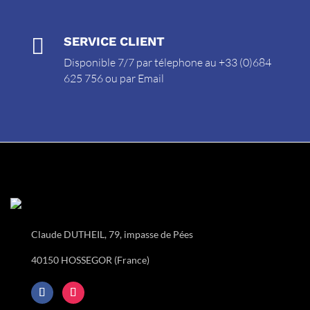

SERVICE CLIENT
Disponible 7/7 par télephone au +33 (0)684
625 756 ou par
Email
Claude DUTHEIL, 79, impasse de Pées
40150 HOSSEGOR (France)