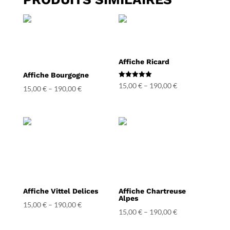
Affiche Ricard
Affiche Bourgogne
Note
15,00
€
–
190,00
€
15,00
€
–
190,00
€
5.00
sur 5
Affiche Vittel Delices
Affiche Chartreuse
Alpes
15,00
€
–
190,00
€
15,00
€
–
190,00
€