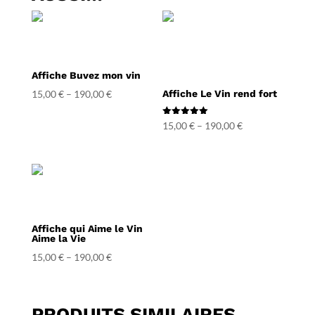
Affiche Buvez mon vin
15,00
€
–
190,00
€
Affiche Le Vin rend fort
Note
15,00
€
–
190,00
€
5.00
sur 5
Affiche qui Aime le Vin
Aime la Vie
15,00
€
–
190,00
€
PRODUITS SIMILAIRES