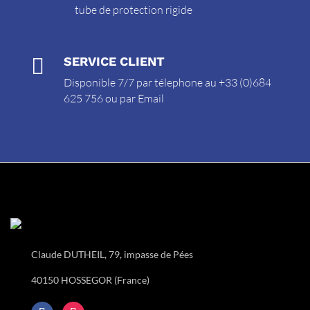
tube de protection rigide

SERVICE CLIENT
Disponible 7/7 par télephone au +33 (0)684
625 756 ou par
Email
Claude DUTHEIL, 79, impasse de Pées
40150 HOSSEGOR (France)