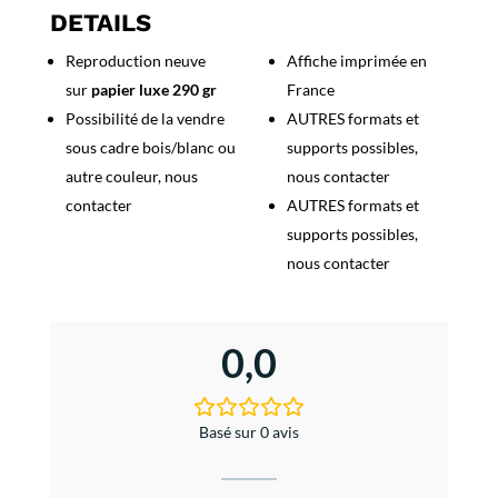
du
DETAILS
Rhone
Reproduction neuve
Affiche imprimée en
Vignoble
sur
papier luxe 290 gr
France
Possibilité de la vendre
AUTRES formats et
sous cadre bois/blanc ou
supports possibles,
autre couleur, nous
nous contacter
contacter
AUTRES formats et
supports possibles,
nous contacter
0,0
Basé sur 0 avis