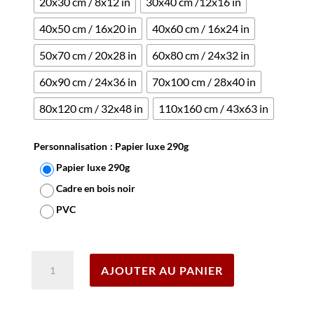
20x30 cm / 8x12 in
30x40 cm /12x16 in
40x50 cm / 16x20 in
40x60 cm / 16x24 in
50x70 cm / 20x28 in
60x80 cm / 24x32 in
60x90 cm / 24x36 in
70x100 cm / 28x40 in
80x120 cm / 32x48 in
110x160 cm / 43x63 in
Personnalisation
: Papier luxe 290g
Papier luxe 290g
Cadre en bois noir
PVC
Effacer
quantité
AJOUTER AU PANIER
de
Affiche
Cotes