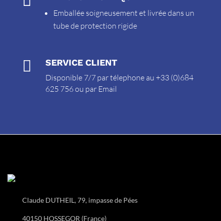

Emballée soigneusement et livrée dans un
tube de protection rigide

SERVICE CLIENT
Disponible 7/7 par télephone au +33 (0)684
625 756 ou par
Email
Claude DUTHEIL, 79, impasse de Pées
40150 HOSSEGOR (France)