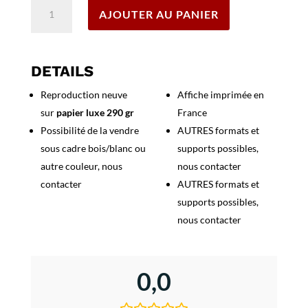
quantité
AJOUTER AU PANIER
de
Affiche
Corrida
-
DETAILS
Toros
Reproduction neuve
Affiche imprimée en
Mont
sur
papier luxe 290 gr
France
de
Marsan
Possibilité de la vendre
AUTRES formats et
-
sous cadre bois/blanc ou
supports possibles,
Fêtes
autre couleur, nous
nous contacter
Madeleine
contacter
AUTRES formats et
-
supports possibles,
1984
nous contacter
0,0