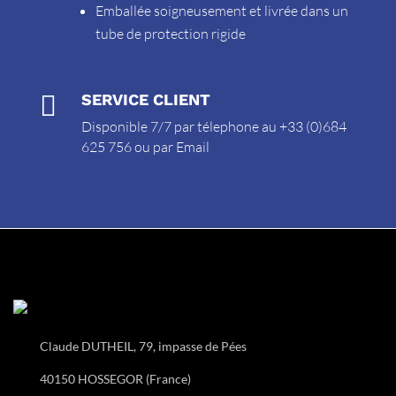
Emballée soigneusement et livrée dans un
tube de protection rigide

SERVICE CLIENT
Disponible 7/7 par télephone au +33 (0)684
625 756 ou par
Email
Claude DUTHEIL, 79, impasse de Pées
40150 HOSSEGOR (France)