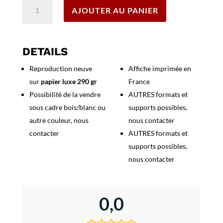
quantité
AJOUTER AU PANIER
de
Affiche
Corrida
-
DETAILS
Toros
Reproduction neuve
Affiche imprimée en
Mont
sur
papier luxe 290 gr
France
de
Marsan
Possibilité de la vendre
AUTRES formats et
-
sous cadre bois/blanc ou
supports possibles,
Fêtes
autre couleur, nous
nous contacter
Madeleine
contacter
AUTRES formats et
-
supports possibles,
1951
nous contacter
0,0