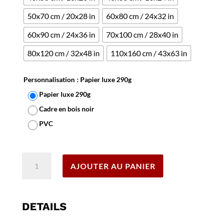
50x70 cm / 20x28 in
60x80 cm / 24x32 in
60x90 cm / 24x36 in
70x100 cm / 28x40 in
80x120 cm / 32x48 in
110x160 cm / 43x63 in
Personnalisation
: Papier luxe 290g
Papier luxe 290g
Cadre en bois noir
PVC
Effacer
quantité
AJOUTER AU PANIER
de
Affiche
Cognac
Monnet
DETAILS