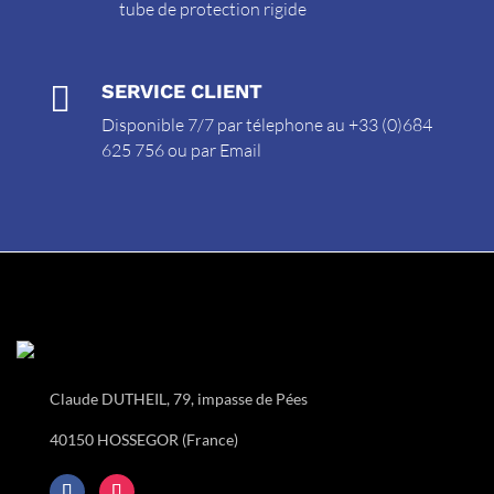
tube de protection rigide

SERVICE CLIENT
Disponible 7/7 par télephone au +33 (0)684
625 756 ou par
Email
Claude DUTHEIL, 79, impasse de Pées
40150 HOSSEGOR (France)