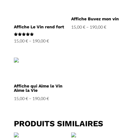
Affiche Buvez mon vin
Affiche Le Vin rend fort
15,00
€
–
190,00
€
Note
15,00
€
–
190,00
€
5.00
sur 5
Affiche qui Aime le Vin
Aime la Vie
15,00
€
–
190,00
€
PRODUITS SIMILAIRES