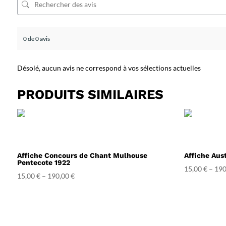
0 de 0 avis
Désolé, aucun avis ne correspond à vos sélections actuelles
PRODUITS SIMILAIRES
Affiche Concours de Chant Mulhouse
Affiche Aust
Pentecote 1922
15,00
€
–
190
15,00
€
–
190,00
€