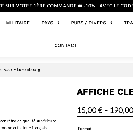
TE SUR VOTRE 1ÈRE COMMANDE ❤️ -10% | AVEC LE COD
MILITAIRE
PAYS
PUBS / DIVERS
TR
CONTACT
Clervaux – Luxembourg
AFFICHE CL
15,00
€
–
190,0
er rétro de qualité supérieure
imoine artistique français.
Format