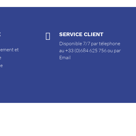
E

SERVICE CLIENT
Disponible 7/7 par télephone
sement et
au +33 (0)684 625 756 ou par
e
Email
de