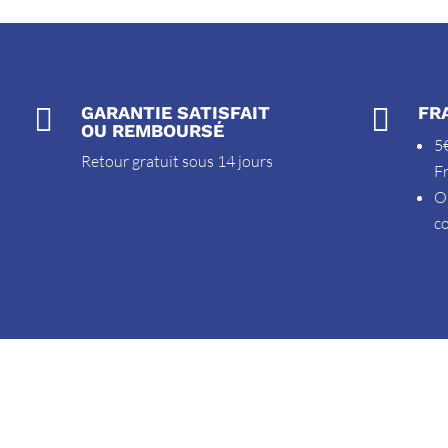

GARANTIE SATISFAIT

FR
OU REMBOURSÉ
5€
Retour gratuit sous 14 jours
F
O
c