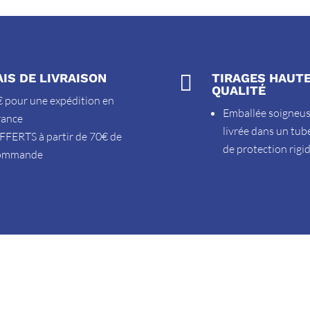
AIS DE LIVRAISON

TIRAGES HAUT
QUALITÉ
 pour une expédition en
Emballée soigneu
rance
livrée dans un tub
FFERTS à partir de 70€ de
de protection rigi
ommande