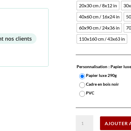
20x30 cm / 8x12 in
30x
40x60 cm / 16x24 in
50
60x90 cm / 24x36 in
70
t nos clients
110x160 cm / 43x63 in
Personnalisation
: Papier lux
Papier luxe 290g
Cadre en bois noir
PVC
quantité
AJOUTER 
de