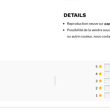
Affiche
Clervaux
-
DETAILS
Luxembourg
Reproduction neuve sur
pap
Possibilité de la vendre sou
ou autre couleur, nous cont
5
4
3
2
1