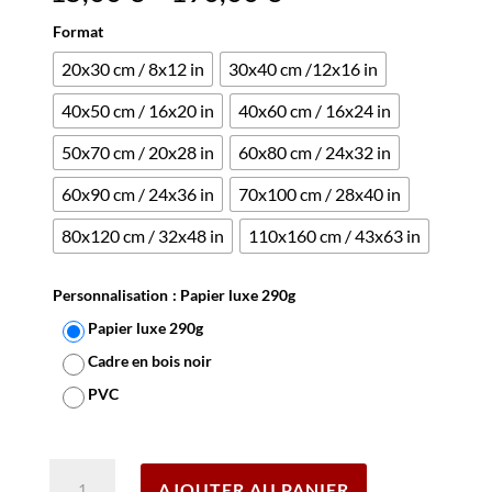
Format
20x30 cm / 8x12 in
30x40 cm /12x16 in
40x50 cm / 16x20 in
40x60 cm / 16x24 in
50x70 cm / 20x28 in
60x80 cm / 24x32 in
60x90 cm / 24x36 in
70x100 cm / 28x40 in
80x120 cm / 32x48 in
110x160 cm / 43x63 in
Personnalisation
: Papier luxe 290g
Papier luxe 290g
Cadre en bois noir
PVC
Effacer
quantité
AJOUTER AU PANIER