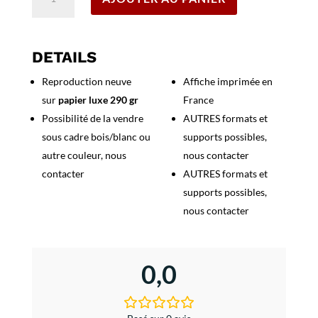
de
Affiche
Circuits
Automobiles
DETAILS
au
Reproduction neuve
Affiche imprimée en
départ
sur
papier luxe 290 gr
France
de
Saint
Possibilité de la vendre
AUTRES formats et
Etienne
sous cadre bois/blanc ou
supports possibles,
autre couleur, nous
nous contacter
contacter
AUTRES formats et
supports possibles,
nous contacter
0,0