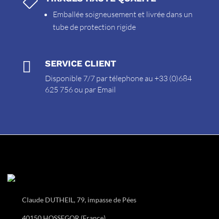

Emballée soigneusement et livrée dans un
tube de protection rigide

SERVICE CLIENT
Disponible 7/7 par télephone au +33 (0)684
625 756 ou par
Email
Claude DUTHEIL, 79, impasse de Pées
40150 HOSSEGOR (France)