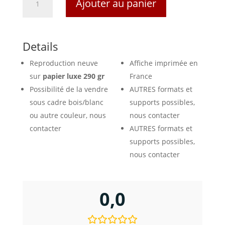
Ajouter au panier
de
Affiche
Circuit
des
Details
Remparts
Reproduction neuve
Affiche imprimée en
-
Angoulême
sur
papier luxe 290 gr
France
1987
Possibilité de la vendre
AUTRES formats et
sous cadre bois/blanc
supports possibles,
ou autre couleur, nous
nous contacter
contacter
AUTRES formats et
supports possibles,
nous contacter
0,0