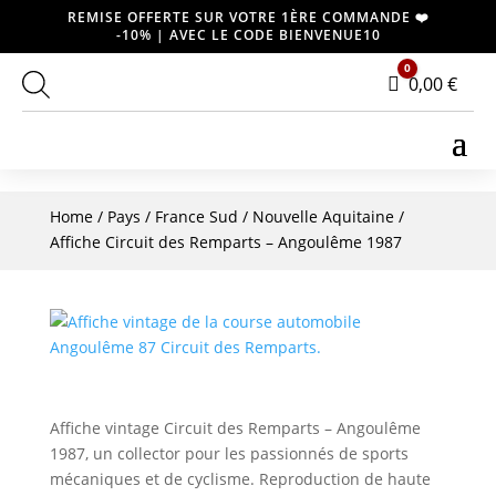
REMISE OFFERTE SUR VOTRE 1ÈRE COMMANDE ❤️
-10% | AVEC LE CODE BIENVENUE10
0
Panier
0,00
€
Home
/
Pays
/
France Sud
/
Nouvelle Aquitaine
/
Affiche Circuit des Remparts – Angoulême 1987
Affiche vintage Circuit des Remparts – Angoulême
1987, un collector pour les passionnés de sports
mécaniques et de cyclisme. Reproduction de haute