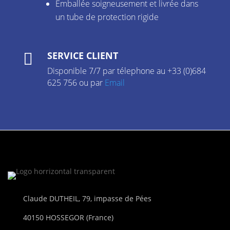
Emballée soigneusement et livrée dans
un tube de protection rigide
SERVICE CLIENT

Disponible 7/7 par télephone au +33 (0)684
625 756 ou par
Email
Claude DUTHEIL, 79, impasse de Pées
40150 HOSSEGOR (France)