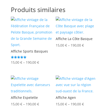
Produits similaires
Affiche La Côte Basque
15,00
€
–
190,00
€
Affiche Sports Basques
Note
15,00
€
–
190,00
€
5.00
sur 5
Affiche Espelette
Affiche Agen
15,00
€
–
190,00
€
15,00
€
–
190,00
€