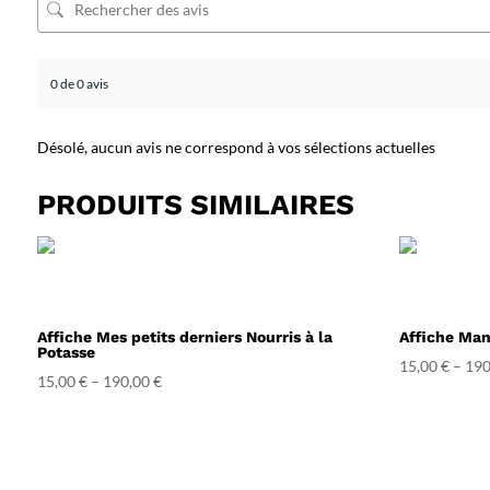
0 de 0 avis
Désolé, aucun avis ne correspond à vos sélections actuelles
PRODUITS SIMILAIRES
Affiche Mes petits derniers Nourris à la
Affiche Man
Potasse
15,00
€
–
190
15,00
€
–
190,00
€