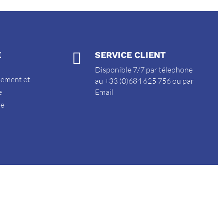
E

SERVICE CLIENT
Disponible 7/7 par télephone
sement et
au +33 (0)684 625 756 ou par
e
Email
de