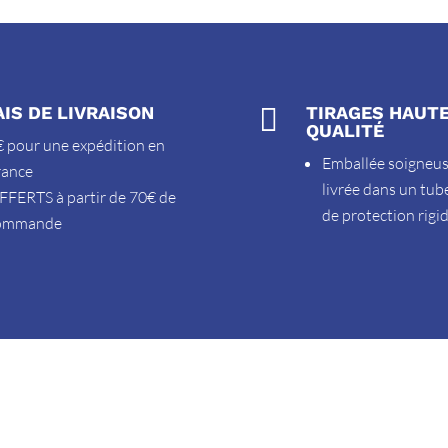
AIS DE LIVRAISON

TIRAGES HAUT
QUALITÉ
 pour une expédition en
Emballée soigneu
rance
livrée dans un tub
FFERTS à partir de 70€ de
de protection rigi
ommande