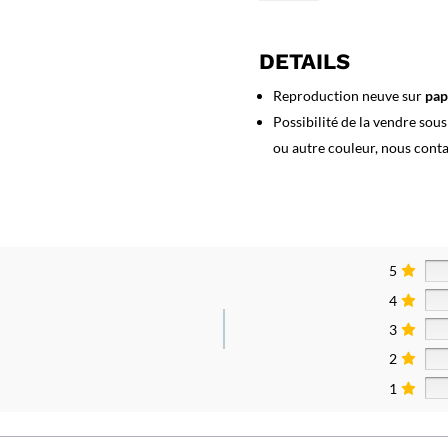
Affiche
Cigarettes
Tigra
DETAILS
Reproduction neuve sur
pap
Possibilité de la vendre sou
ou autre couleur, nous cont
5
4
3
2
1