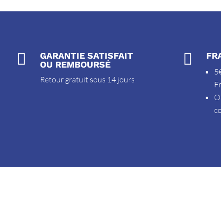

GARANTIE SATISFAIT

FR
OU REMBOURSÉ
5€
Retour gratuit sous 14 jours
F
O
c