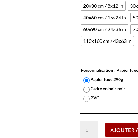
20x30 cm / 8x12 in
30x
40x60 cm / 16x24 in
50
60x90 cm / 24x36 in
70
110x160 cm / 43x63 in
Personnalisation
: Papier lux
Papier luxe 290g
Cadre en bois noir
PVC
quantité
AJOUTER 
de