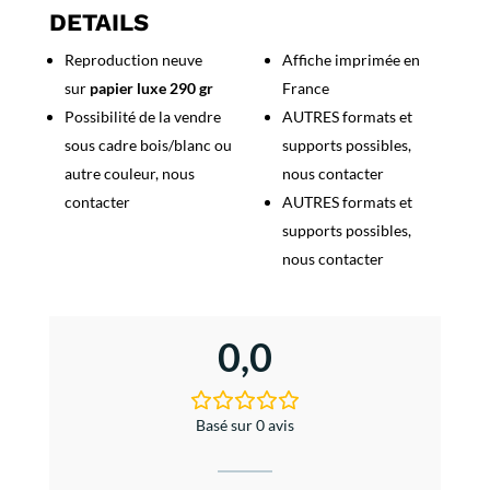
d'Aix
DETAILS
en
Reproduction neuve
Affiche imprimée en
Provence
sur
papier luxe 290 gr
France
Possibilité de la vendre
AUTRES formats et
sous cadre bois/blanc ou
supports possibles,
autre couleur, nous
nous contacter
contacter
AUTRES formats et
supports possibles,
nous contacter
0,0
Basé sur 0 avis