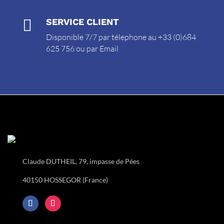

SERVICE CLIENT
Disponible 7/7 par télephone au +33 (0)684
625 756 ou par
Email
Claude DUTHEIL, 79, impasse de Pées
40150 HOSSEGOR (France)