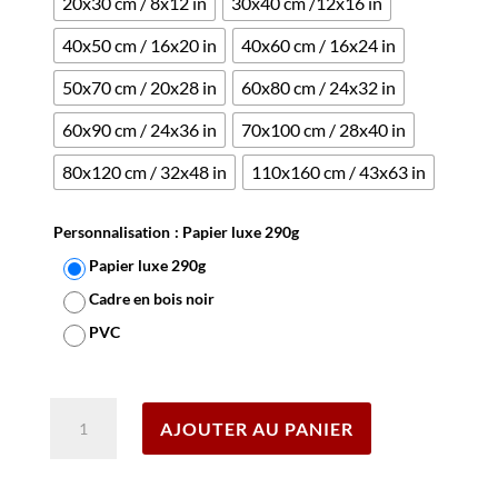
20x30 cm / 8x12 in
30x40 cm /12x16 in
40x50 cm / 16x20 in
40x60 cm / 16x24 in
50x70 cm / 20x28 in
60x80 cm / 24x32 in
60x90 cm / 24x36 in
70x100 cm / 28x40 in
80x120 cm / 32x48 in
110x160 cm / 43x63 in
Personnalisation
: Papier luxe 290g
Papier luxe 290g
Cadre en bois noir
PVC
Effacer
quantité
AJOUTER AU PANIER
de
Affiche
Campagne