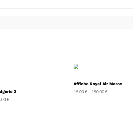
Affiche Royal Air Maroc
Algérie 2
15,00
€
–
190,00
€
,00
€