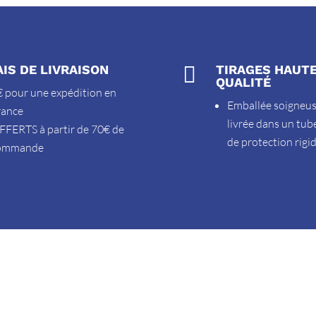
AIS DE LIVRAISON

TIRAGES HAUT
QUALITÉ
 pour une expédition en
Emballée soigneu
rance
livrée dans un tub
FFERTS à partir de 70€ de
de protection rigi
ommande