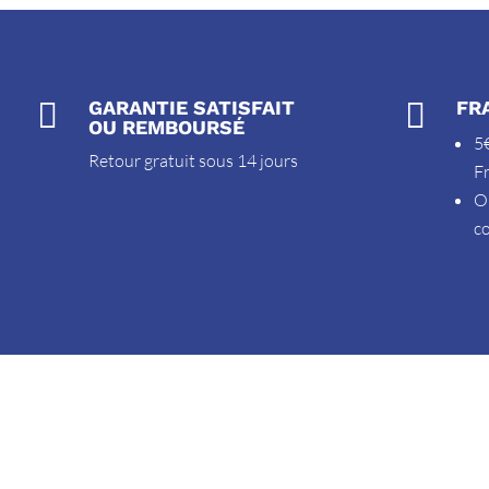

GARANTIE SATISFAIT

FR
OU REMBOURSÉ
5€
Retour gratuit sous 14 jours
F
O
c