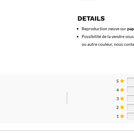
Affiche
Cameroon
Airlines
DETAILS
Reproduction neuve sur
pap
Possibilité de la vendre sou
ou autre couleur, nous cont
5
4
3
2
1