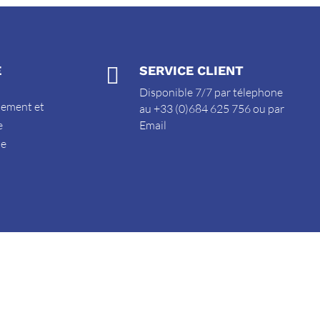
E

SERVICE CLIENT
Disponible 7/7 par télephone
sement et
au +33 (0)684 625 756 ou par
e
Email
de