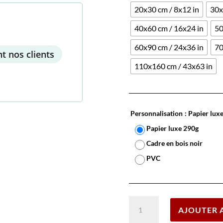
20x30 cm / 8x12 in
30x
40x60 cm / 16x24 in
50
60x90 cm / 24x36 in
70
t nos clients
110x160 cm / 43x63 in
Personnalisation
: Papier lux
Papier luxe 290g
Cadre en bois noir
PVC
quantité
AJOUTER 
de