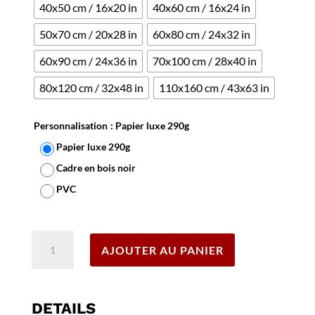
40x50 cm / 16x20 in
40x60 cm / 16x24 in
50x70 cm / 20x28 in
60x80 cm / 24x32 in
60x90 cm / 24x36 in
70x100 cm / 28x40 in
80x120 cm / 32x48 in
110x160 cm / 43x63 in
Personnalisation
: Papier luxe 290g
Papier luxe 290g
Cadre en bois noir
PVC
Effacer
quantité
AJOUTER AU PANIER
de
Affiche
Besançon
DETAILS