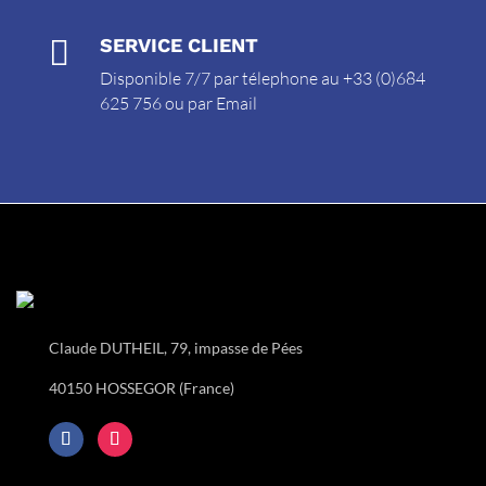

SERVICE CLIENT
Disponible 7/7 par télephone au +33 (0)684
625 756 ou par
Email
Claude DUTHEIL, 79, impasse de Pées
40150 HOSSEGOR (France)