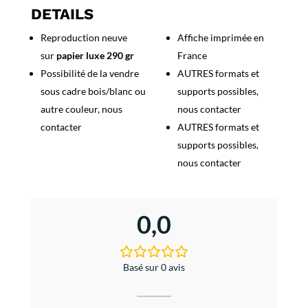
Ile
DETAILS
en
Reproduction neuve
Affiche imprimée en
Mer
sur
papier luxe 290 gr
France
-
Bretagne
Possibilité de la vendre
AUTRES formats et
sous cadre bois/blanc ou
supports possibles,
autre couleur, nous
nous contacter
contacter
AUTRES formats et
supports possibles,
nous contacter
0,0
Basé sur 0 avis