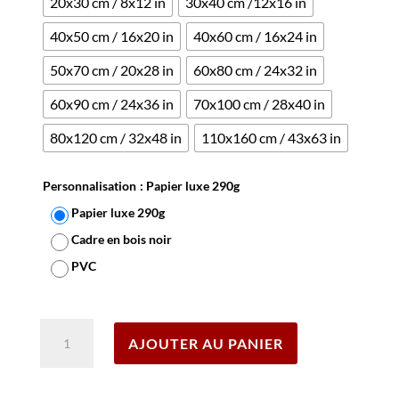
20x30 cm / 8x12 in
30x40 cm /12x16 in
40x50 cm / 16x20 in
40x60 cm / 16x24 in
50x70 cm / 20x28 in
60x80 cm / 24x32 in
60x90 cm / 24x36 in
70x100 cm / 28x40 in
80x120 cm / 32x48 in
110x160 cm / 43x63 in
Personnalisation
: Papier luxe 290g
Papier luxe 290g
Cadre en bois noir
PVC
Effacer
quantité
AJOUTER AU PANIER
de
Affiche
Belle