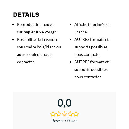
Belgique
Paris
DETAILS
Cote
Reproduction neuve
Affiche imprimée en
Belge
sur
papier luxe 290 gr
France
Pullman
Possibilité de la vendre
AUTRES formats et
sous cadre bois/blanc ou
supports possibles,
autre couleur, nous
nous contacter
contacter
AUTRES formats et
supports possibles,
nous contacter
0,0
Basé sur 0 avis