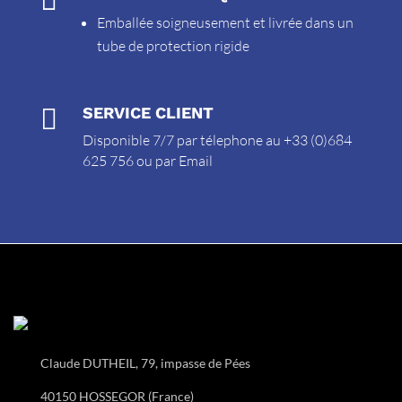
Emballée soigneusement et livrée dans un
tube de protection rigide

SERVICE CLIENT
Disponible 7/7 par télephone au +33 (0)684
625 756 ou par
Email
Claude DUTHEIL, 79, impasse de Pées
40150 HOSSEGOR (France)