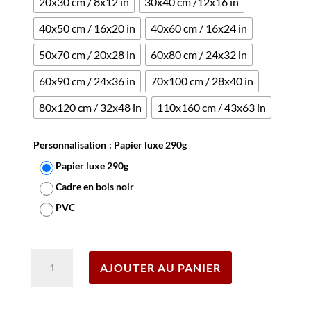
20x30 cm / 8x12 in
30x40 cm /12x16 in
40x50 cm / 16x20 in
40x60 cm / 16x24 in
50x70 cm / 20x28 in
60x80 cm / 24x32 in
60x90 cm / 24x36 in
70x100 cm / 28x40 in
80x120 cm / 32x48 in
110x160 cm / 43x63 in
Personnalisation
: Papier luxe 290g
Papier luxe 290g
Cadre en bois noir
PVC
Effacer
quantité
AJOUTER AU PANIER
de
Affiche
Beaujolais