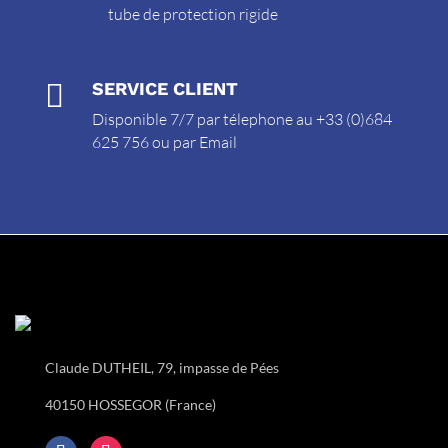
tube de protection rigide

SERVICE CLIENT
Disponible 7/7 par télephone au +33 (0)684
625 756 ou par
Email
Claude DUTHEIL, 79, impasse de Pées
40150 HOSSEGOR (France)