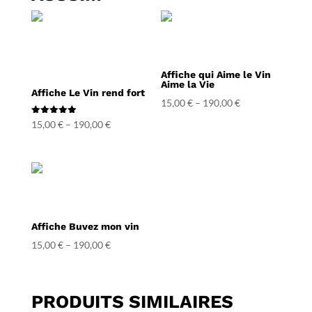
Affiche qui Aime le Vin
Aime la Vie
Affiche Le Vin rend fort
15,00
€
–
190,00
€
Note
15,00
€
–
190,00
€
5.00
sur 5
Affiche Buvez mon vin
15,00
€
–
190,00
€
PRODUITS SIMILAIRES