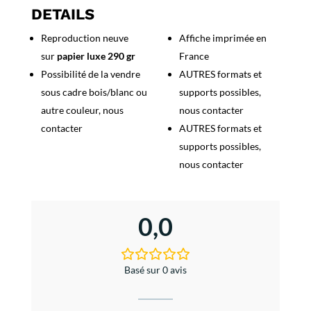
Nouveau
DETAILS
Reproduction neuve
Affiche imprimée en
sur
papier luxe 290 gr
France
Possibilité de la vendre
AUTRES formats et
sous cadre bois/blanc ou
supports possibles,
autre couleur, nous
nous contacter
contacter
AUTRES formats et
supports possibles,
nous contacter
0,0
Basé sur 0 avis