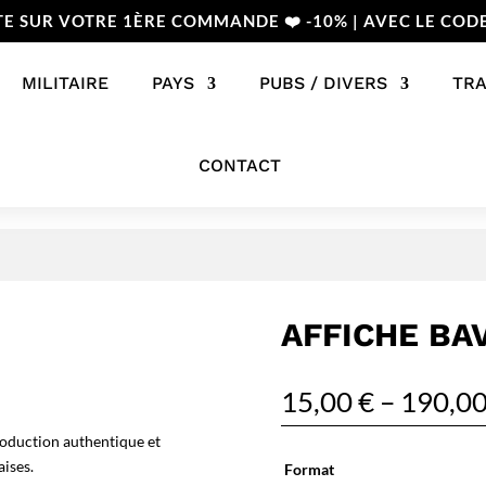
TE SUR VOTRE 1ÈRE COMMANDE ❤️ -10% | AVEC LE COD
MILITAIRE
PAYS
PUBS / DIVERS
TR
CONTACT
AFFICHE BA
15,00
€
–
190,0
roduction authentique et
aises.
Format