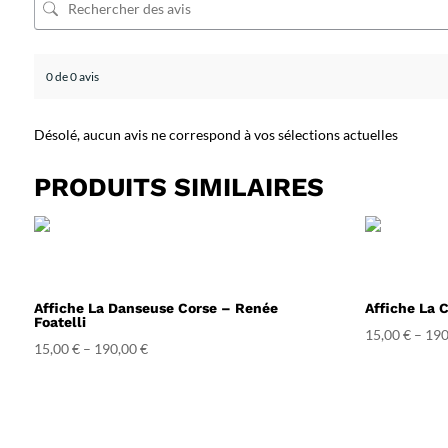
0 de 0 avis
Désolé, aucun avis ne correspond à vos sélections actuelles
PRODUITS SIMILAIRES
Affiche La Danseuse Corse – Renée
Affiche La 
Foatelli
15,00
€
–
190
15,00
€
–
190,00
€