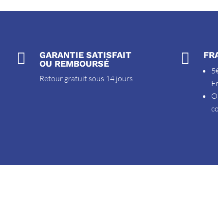

GARANTIE SATISFAIT

FR
OU REMBOURSÉ
5€
Retour gratuit sous 14 jours
F
O
c