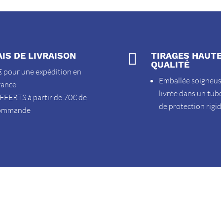
AIS DE LIVRAISON

TIRAGES HAUT
QUALITÉ
 pour une expédition en
Emballée soigneu
rance
livrée dans un tub
FFERTS à partir de 70€ de
de protection rigi
ommande