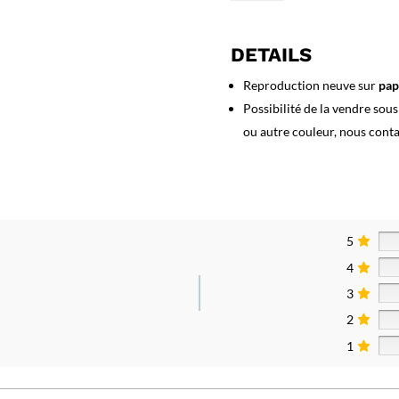
Affiche
Bavella
-
DETAILS
Corse
Reproduction neuve sur
pap
Possibilité de la vendre sou
ou autre couleur, nous cont
5
4
3
2
1