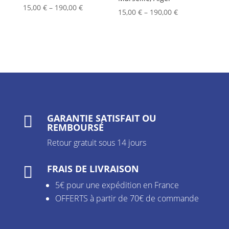
Note
15,00
€
–
190,00
€
15,00
€
–
190,00
€
5.00
sur 5
GARANTIE SATISFAIT OU

REMBOURSÉ
Retour gratuit sous 14 jours
FRAIS DE LIVRAISON

5€ pour une expédition en France
OFFERTS à partir de 70€ de commande