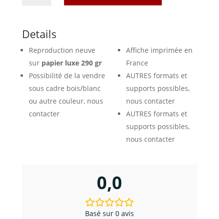
Affiche
Bateau
Paquebot
Details
Voix
Reproduction neuve
Affiche imprimée en
Amerique
Cherbourg
sur
papier luxe 290 gr
France
Possibilité de la vendre
AUTRES formats et
sous cadre bois/blanc
supports possibles,
ou autre couleur, nous
nous contacter
contacter
AUTRES formats et
supports possibles,
nous contacter
0,0
Basé sur 0 avis