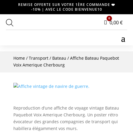
REMISE OFFERTE SUR VOTRE 1ÈRE COMMANDE ❤️
-10% | AVEC LE CODE BIENVENUE10
0
Panier
0,00
€
Home
/
Transport
/
Bateau
/ Affiche Bateau Paquebot
Voix Amerique Cherbourg
Reproduction d’une affiche de voyage vintage Bateau
Paquebot Voix Amerique Cherbourg. Un poster rétro
évocateur des grandes compagnies de transport qui
habillera élégamment vos murs.