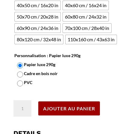
40x50 cm / 16x20 in
40x60 cm / 16x24 in
50x70 cm / 20x28 in
60x80 cm / 24x32 in
60x90 cm / 24x36 in
70x100 cm / 28x40 in
80x120 cm / 32x48 in
110x160 cm / 43x63 in
Personnalisation
: Papier luxe 290g
Papier luxe 290g
Cadre en bois noir
PVC
Effacer
quantité
AJOUTER AU PANIER
de
Affiche
Argeles-
Gazost
DETAILS