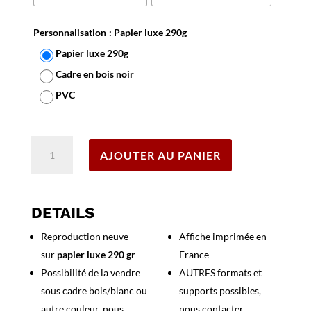
Personnalisation
: Papier luxe 290g
Papier luxe 290g
Cadre en bois noir
PVC
Effacer
quantité
AJOUTER AU PANIER
de
Affiche
Angoulême,
circuit
DETAILS
des
Reproduction neuve
Affiche imprimée en
Remparts
sur
papier luxe 290 gr
France
1939
Possibilité de la vendre
AUTRES formats et
sous cadre bois/blanc ou
supports possibles,
autre couleur, nous
nous contacter