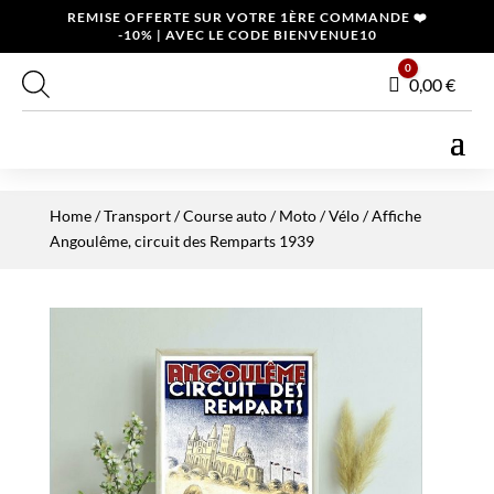
REMISE OFFERTE SUR VOTRE 1ÈRE COMMANDE ❤️
-10% | AVEC LE CODE BIENVENUE10
0
Panier
0,00
€
Home
/
Transport
/
Course auto / Moto / Vélo
/ Affiche
Angoulême, circuit des Remparts 1939